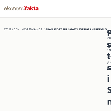
FRÅN STORT TILL SMÅTT I SVERIGES NÄRINGSLIV
STARTSIDAN
FÖRETAGANDE
A
Pu
20
s
01
19
t
av
An
Ma
i