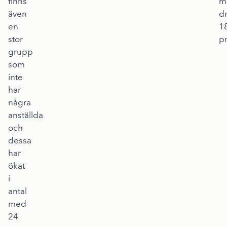
finns
m
även
d
en
1
stor
p
grupp
som
inte
har
några
anställda
och
dessa
har
ökat
i
antal
med
24