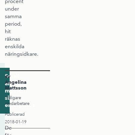
procent
under
samma
period,
hit
räknas
enskilda
näringsidkare.
Small
av
Angelina
and
Mattsson
medium
sized
Tidigare
medarbetare
enterprises
Publicerad
2018-01-19
De