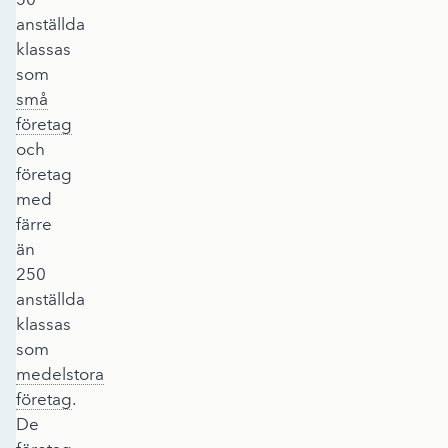
anställda
klassas
som
små
företag
och
företag
med
färre
än
250
anställda
klassas
som
medelstora
företag
.
De