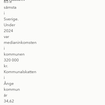
65:e
sämsta
i
Sverige.
Under
2024
var
medianinkomsten
i
kommunen
320 000
kr.
Kommunalskatten
i
Ånge
kommun
är
34,62