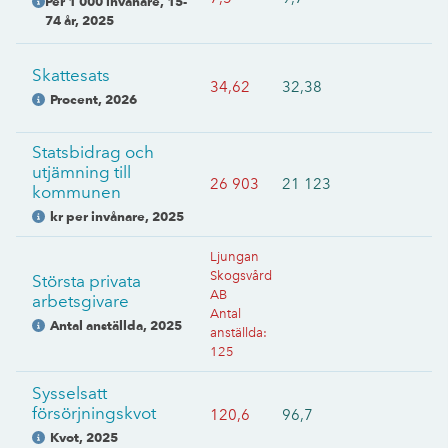
Per 1 000 invånare, 15-
74 år
,
2025
Skattesats
34,62
32,38
Procent
,
2026
Statsbidrag och
utjämning till
26 903
21 123
kommunen
kr per invånare
,
2025
Ljungan
Skogsvård
Största privata
AB
arbetsgivare
Antal
Antal anställda
,
2025
anställda
:
125
Sysselsatt
försörjningskvot
120,6
96,7
Kvot
,
2025