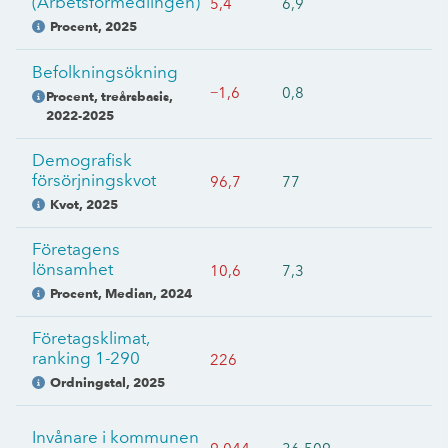
(Arbetsförmedlingen)
5,4
6,9
Procent
,
2025
Befolkningsökning
−1,6
0,8
Procent, treårsbasis
,
2022-2025
Demografisk
försörjningskvot
96,7
77
Kvot
,
2025
Företagens
lönsamhet
10,6
7,3
Procent, Median
,
2024
Företagsklimat,
ranking 1-290
226
Ordningstal
,
2025
Invånare i kommunen