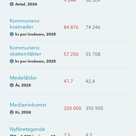
9 044
36 509
Antal
,
2024
Kommunens
kostnader
84 876
74 246
kr per invånare
,
2025
Kommunens
skatteintäkter
57 250
55 708
kr per invånare
,
2025
Medelålder
47,7
42,4
År
,
2025
Medianinkomst
320 000
355 900
Kr
,
2024
Nyföretagande
7,5
9,7