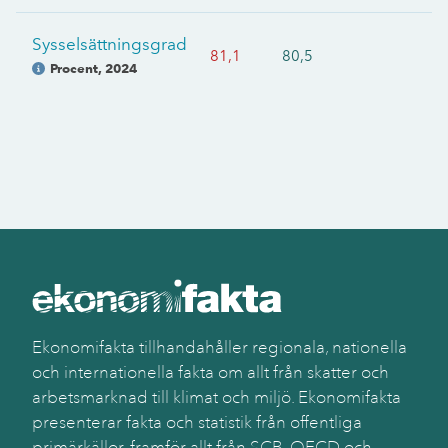
Sysselsättningsgrad
81,1
80,5
Procent
,
2024
Ekonomifakta tillhandahåller regionala, nationella
och internationella fakta om allt från skatter och
arbetsmarknad till klimat och miljö. Ekonomifakta
presenterar fakta och statistik från offentliga
primärkällor, framför allt från SCB, OECD och