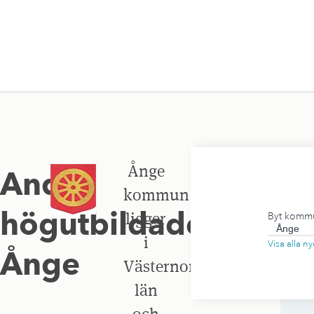
Ånge
Andel
kommun
högutbildade
,
ligger
Byt komm
i
Visa alla 
Ånge
Västernorrlands
län
och