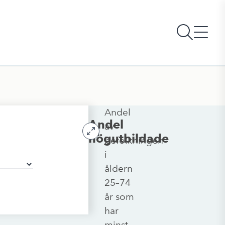
Andel
Andel
av
högutbildade
befolkningen
i
åldern
25–74
år som
har
minst