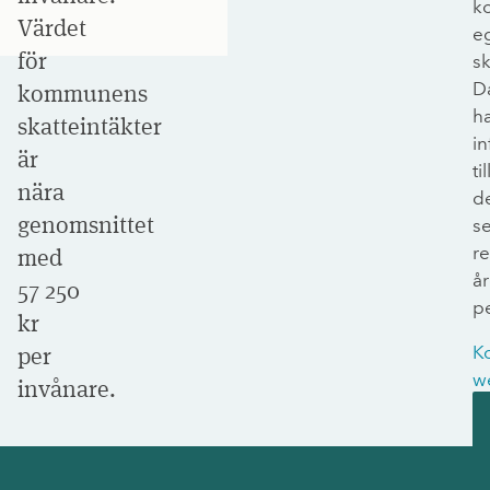
k
Värdet
e
för
sk
D
kommunens
h
skatteintäkter
in
är
til
nära
d
genomsnittet
s
r
med
år
57 250
p
kr
per
K
w
invånare.