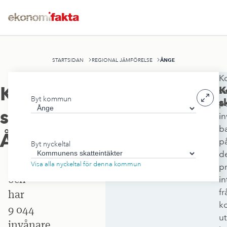
ÅNGE
STARTSIDAN
REGIONAL JÄMFÖRELSE
K
Ånge
Kommunens
K
sk
Byt kommun
kommun
s
p
skatteintäkter
,
in
ligger
b
i
Ånge
p
Byt nyckeltal
Västernorrlands
d
län
Visa alla nyckeltal för denna kommun
pr
och
in
fr
har
k
9 044
ut
invånare.