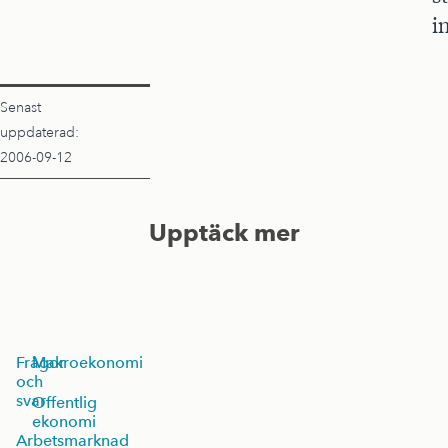
i
Senast
uppdaterad:
2006-09-12
Upptäck mer
Frågor
Makroekonomi
och
svar
Offentlig
ekonomi
Arbetsmarknad