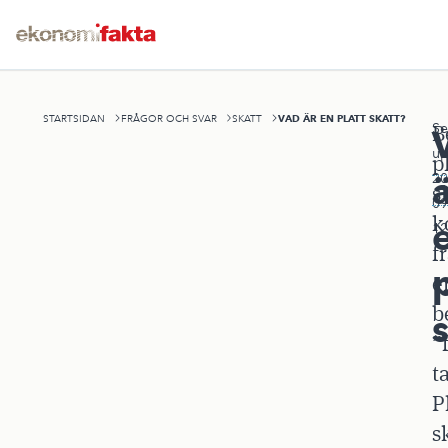
VAD ÄR EN PLATT SKATT?
STARTSIDAN
FRÅGOR OCH SVAR
SKATT
Se
B
up
p
20
s
09
k
12
f
p
e
b
”
t
P
s