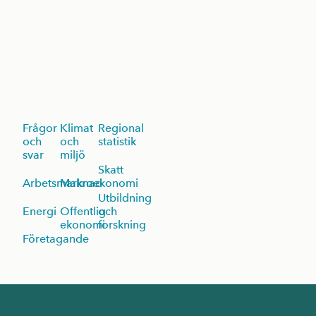
Frågor
Klimat
Regional
och
och
statistik
svar
miljö
Skatt
Arbetsmarknad
Makroekonomi
Utbildning
Energi
Offentlig
och
ekonomi
forskning
Företagande