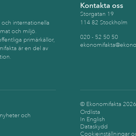
Kontakta oss
Storgatan 19
114 82 Stockholm
 och internationella
imat och miljö.
020 - 52 50 50
ffentliga primärkällor,
ekonomifakta@ekonom
ifakta är en del av
tion.
© Ekonomifakta
202
Ordlista
 nyheter och
In English
Dataskydd
Cookieinställningar o