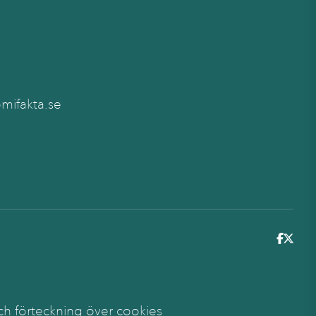
ifakta.se
6
ch förteckning över cookies