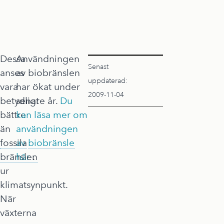
Dessa
Användningen
Senast
anses
av biobränslen
uppdaterad:
vara
har ökat under
2009-11-04
betydligt
senare år.
Du
bättre
kan läsa mer om
än
användningen
fossila
av
biobränsle
bränslen
här
.
ur
klimatsynpunkt.
När
växterna