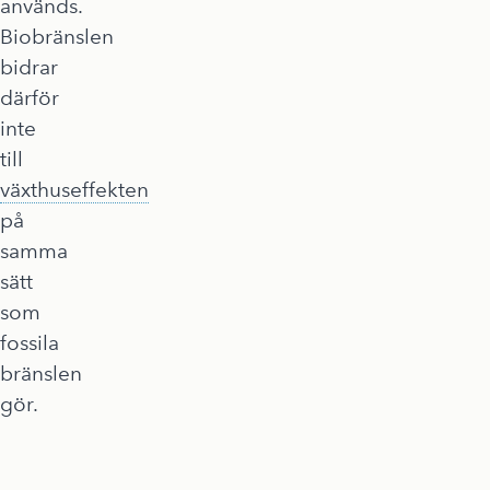
används.
Biobränslen
bidrar
därför
inte
till
växthuseffekten
på
samma
sätt
som
fossila
bränslen
gör.