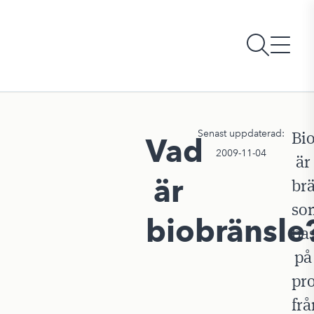
Senast uppdaterad:
Bi
Vad
2009-11-04
är
är
br
so
biobränsle
ba
på
pr
frå