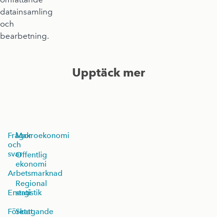
datainsamling
och
bearbetning.
Upptäck mer
Frågor
Makroekonomi
och
svar
Offentlig
ekonomi
Arbetsmarknad
Regional
Energi
statistik
Företagande
Skatt