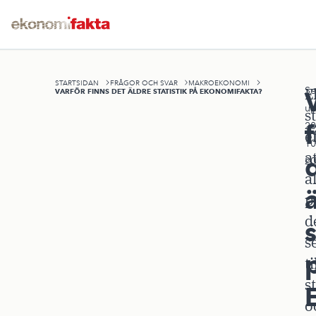
STARTSIDAN
FRÅGOR OCH SVAR
MAKROEKONOMI
Se
E
VARFÖR FINNS DET ÄLDRE STATISTIK PÅ EKONOMIFAKTA?
up
s
20
e
10
a
20
al
p
d
s
s
t
s
o