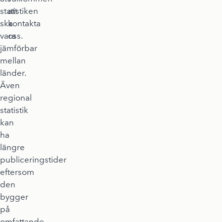
statistiken
att
ska
kontakta
vara
oss.
jämförbar
mellan
länder.
Även
regional
statistik
kan
ha
längre
publiceringstider
eftersom
den
bygger
på
omfattande