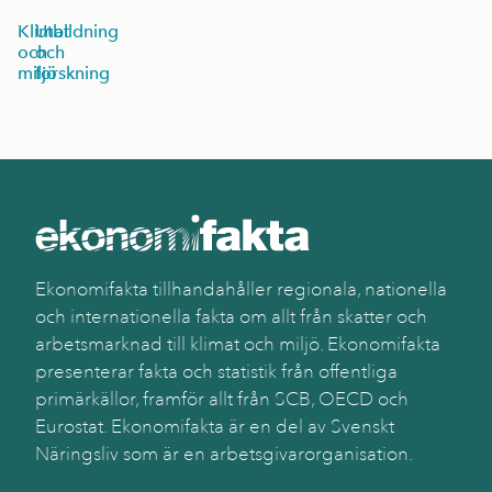
Klimat
Utbildning
och
och
miljö
forskning
Ekonomifakta tillhandahåller regionala, nationella
och internationella fakta om allt från skatter och
arbetsmarknad till klimat och miljö. Ekonomifakta
presenterar fakta och statistik från offentliga
primärkällor, framför allt från SCB, OECD och
Eurostat. Ekonomifakta är en del av Svenskt
Näringsliv som är en arbetsgivarorganisation.