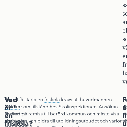
s
s
a
e
s
v
e
f
h
v
Vad
F
F
År
En
För att få starta en
friskola
krävs att huvudmannen
D
Fr
är
1
o
2011
friskola
ansöker om tillstånd hos Skolinspektionen. Ansökan
re
o
ändrades
är
skickas på remiss till berörd kommun och måste visa
fö
k
en
l
skollagen
en
hur skolan kan bidra till utbildningsutbudet och varför
fr
sk
friskola?
u