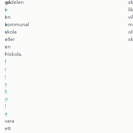
andelen
gå
s
e
i
li
l
en
vi
e
kommunal
m
v
skola
ol
e
eller
s
r
en
i
friskola.
f
r
i
s
k
o
l
a
vara
ett