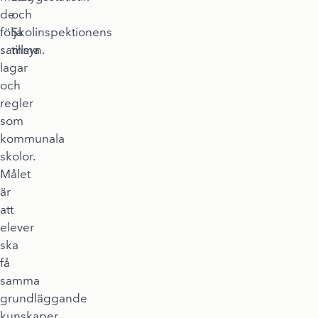
de
och
följa
Skolinspektionens
samma
tillsyn.
lagar
och
regler
som
kommunala
skolor.
Målet
är
att
elever
ska
få
samma
grundläggande
kunskaper