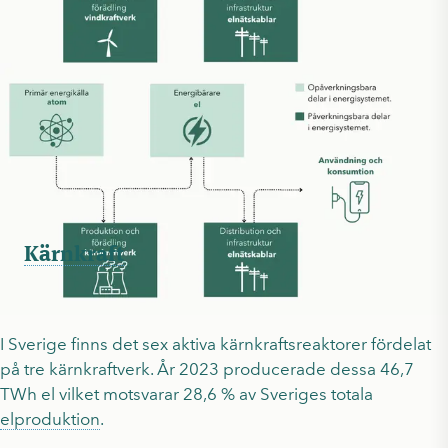
Vindkraft i
energisystemet
I Sverige fanns det 5 497 vindkraftverk år 2023 som
producerade 34,1 TWh el, motsvarande 20,9 % av
Sveriges totala
elproduktion
.
Kärnkraft
i
energisystemet
I Sverige finns det sex aktiva kärnkraftsreaktorer fördelat
på tre kärnkraftverk. År 2023 producerade dessa 46,7
TWh el vilket motsvarar 28,6 % av Sveriges totala
elproduktion
.