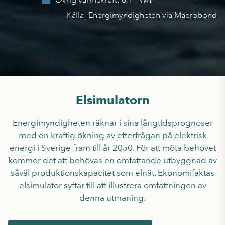
Övrig värmekraft
:
0,1 TWh
Källa:
Energimyndigheten via Macrobond
Elsimulatorn
Energimyndigheten räknar i sina långtidsprognoser
med en kraftig ökning av
efterfrågan
på elektrisk
energi
i Sverige fram till år 2050. För att möta behovet
kommer det att behövas en omfattande utbyggnad av
såväl produktionskapacitet som elnät. Ekonomifaktas
elsimulator syftar till att illustrera omfattningen av
denna utmaning.