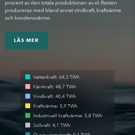
procent av den totala produktionen av el. Resten
produceras med bland annat vindkraft, kraftvärme
och kondensvärme.
LÄS MER
Vattenkraft
:
64,3 TWh
Kärnkraft
:
48,7 TWh
Vindkraft
:
40,4 TWh
Kraftvärme
:
5,9 TWh
Industriuell kraftvärme
:
5,8 TWh
Solkraft
:
4,1 TWh