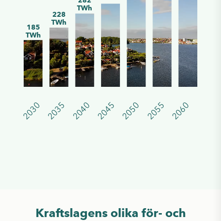
TWh
228
TWh
185
TWh
2030
2035
2040
2045
2050
2055
2060
Kraftslagens olika för- och