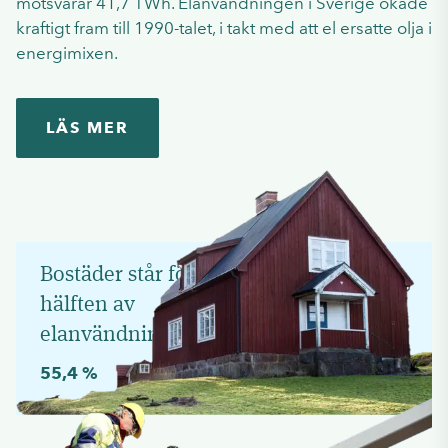
motsvarar 41,7 TWh. Elanvändningen i Sverige ökade
kraftigt fram till 1990-talet, i takt med att el ersatte olja i
energimixen.
LÄS MER
Bostäder står för
hälften av
elanvändning
55,4 %