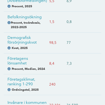
(Arbetsförmedlingen)
5,5
6,9
Procent
,
2025
Befolkningsökning
1,5
0,8
Procent, treårsbasis
,
2022-2025
Demografisk
försörjningskvot
98,5
77
Kvot
,
2025
Företagens
lönsamhet
8,4
7,3
Procent, Median
,
2024
Företagsklimat,
ranking 1-290
240
Ordningstal
,
2025
Invånare i kommunen