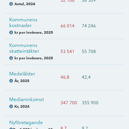
32 106
36 509
Antal
,
2024
Kommunens
kostnader
66 014
74 246
kr per invånare
,
2025
Kommunens
skatteintäkter
53 541
55 708
kr per invånare
,
2025
Medelålder
46,8
42,4
År
,
2025
Medianinkomst
347 700
355 900
Kr
,
2024
Nyföretagande
8,7
9,7