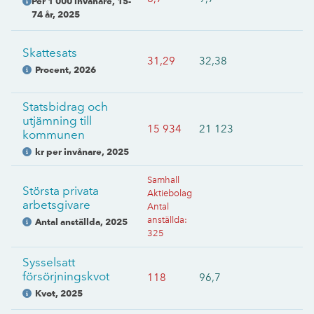
Per 1 000 invånare, 15-
74 år
,
2025
Skattesats
31,29
32,38
Procent
,
2026
Statsbidrag och
utjämning till
15 934
21 123
kommunen
kr per invånare
,
2025
Samhall
Största privata
Aktiebolag
arbetsgivare
Antal
anställda
:
Antal anställda
,
2025
325
Sysselsatt
försörjningskvot
118
96,7
Kvot
,
2025