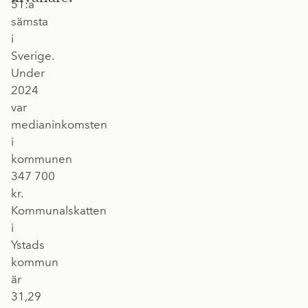
51:a
sämsta
i
Sverige.
Under
2024
var
medianinkomsten
i
kommunen
347 700
kr.
Kommunalskatten
i
Ystads
kommun
är
31,29