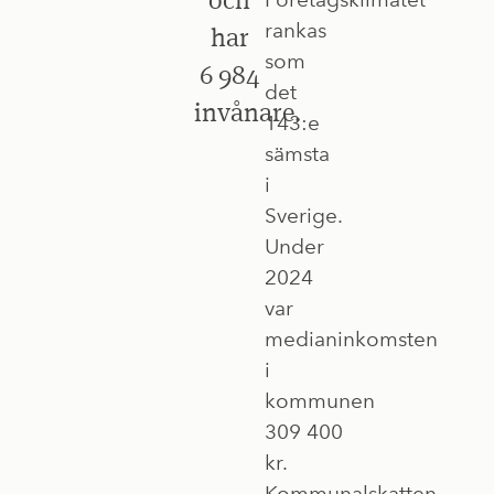
rankas
har
som
6 984
det
invånare.
143:e
sämsta
i
Sverige.
Under
2024
var
medianinkomsten
i
kommunen
309 400
kr.
Kommunalskatten