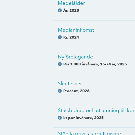
Medelålder
År
,
2025
Medianinkomst
Kr
,
2024
Nyföretagande
Per 1 000 invånare, 15-74 år
,
2025
Skattesats
Procent
,
2026
Statsbidrag och utjämning till 
kr per invånare
,
2025
Största privata arbetsgivare