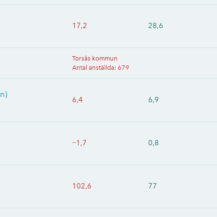
17,2
28,6
Torsås kommun
Antal anställda
:
679
n)
6,4
6,9
−1,7
0,8
102,6
77