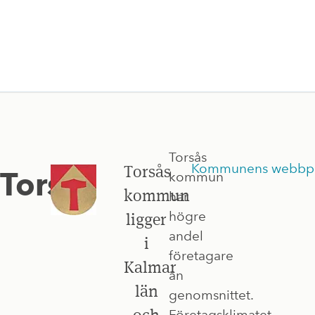
Torsås
Kommunens webbpl
Torsås
Torsås
kommun
kommun
har
högre
ligger
andel
i
företagare
Kalmar
än
län
genomsnittet.
och
Företagsklimatet