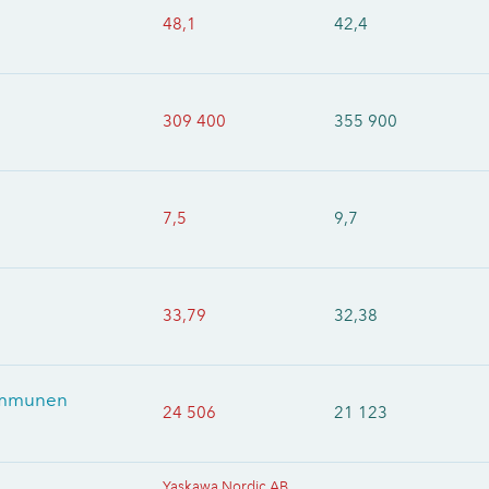
48,1
42,4
309 400
355 900
7,5
9,7
33,79
32,38
kommunen
24 506
21 123
Yaskawa Nordic AB