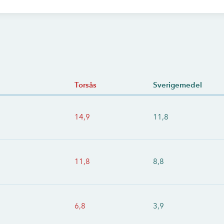
Torsås
Sverigemedel
14,9
11,8
11,8
8,8
6,8
3,9