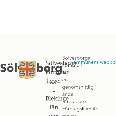
Sölvesborgs
Kommunens webbpl
Sölvesborgs
Sölvesborg
kommun
kommun
har
en
ligger
genomsnittlig
i
andel
Blekinge
företagare.
län
Företagsklimatet
och
rankas