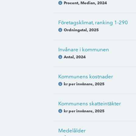
Procent, Median
,
2024
Företagsklimat, ranking 1-290
Ordningstal
,
2025
Invånare i kommunen
Antal
,
2024
Kommunens kostnader
kr per invånare
,
2025
Kommunens skatteintäkter
kr per invånare
,
2025
Medelålder