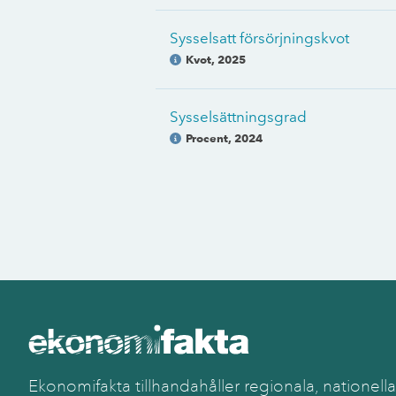
Sysselsatt försörjningskvot
Kvot
,
2025
Sysselsättningsgrad
Procent
,
2024
Ekonomifakta tillhandahåller regionala, nationella