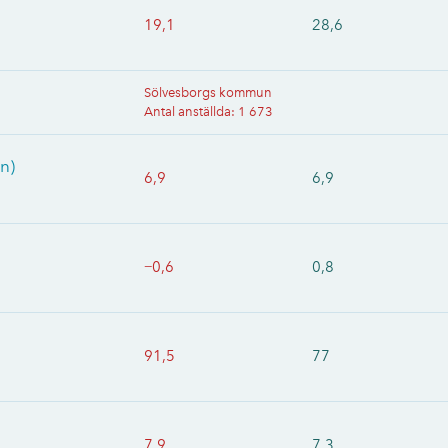
19,1
28,6
Sölvesborgs kommun
Antal anställda
:
1 673
n)
6,9
6,9
−0,6
0,8
91,5
77
7,9
7,3