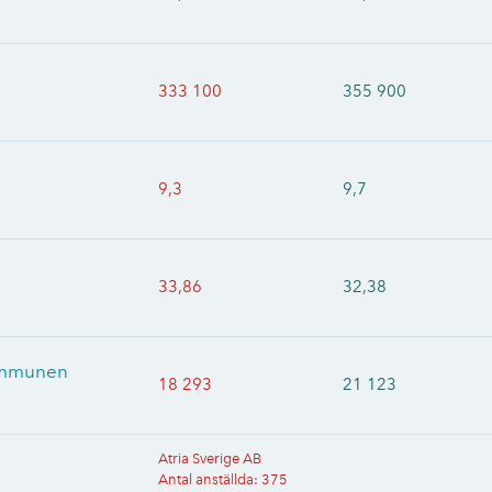
333 100
355 900
9,3
9,7
33,86
32,38
kommunen
18 293
21 123
Atria Sverige AB
Antal anställda
:
375