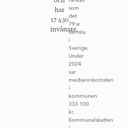
som
har
det
17 430
79:e
invånare.
sämsta
i
Sverige.
Under
2024
var
medianinkomsten
i
kommunen
333 100
kr.
Kommunalskatten
i