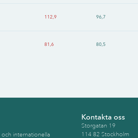
112,9
96,7
81,6
80,5
Kontakta oss
Storgatan 19
114 82 Stockholm
 och internationella