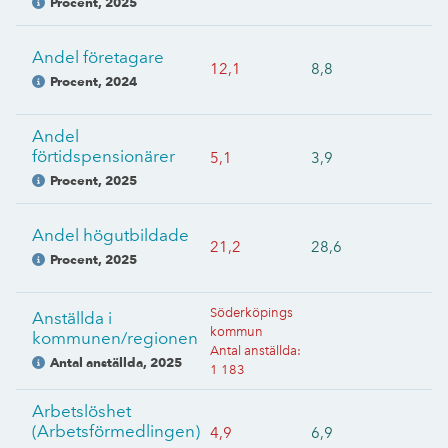
Procent
,
2025
Andel företagare
12,1
8,8
Procent
,
2024
Andel
förtidspensionärer
5,1
3,9
Procent
,
2025
Andel högutbildade
21,2
28,6
Procent
,
2025
Söderköpings
Anställda i
kommun
kommunen/regionen
Antal anställda
:
Antal anställda
,
2025
1 183
Arbetslöshet
(Arbetsförmedlingen)
4,9
6,9