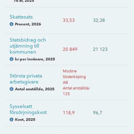
74 år
,
2025
Skattesats
33,53
32,38
Procent
,
2026
Statsbidrag och
utjämning till
20 849
21 123
kommunen
kr per invånare
,
2025
Modine
Största privata
Söderköping
arbetsgivare
AB
Antal anställda
:
Antal anställda
,
2025
125
Sysselsatt
försörjningskvot
118,9
96,7
Kvot
,
2025