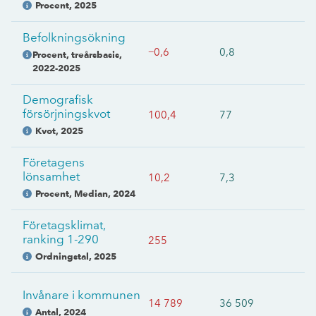
Procent
,
2025
Befolkningsökning
−0,6
0,8
Procent, treårsbasis
,
2022-2025
Demografisk
försörjningskvot
100,4
77
Kvot
,
2025
Företagens
lönsamhet
10,2
7,3
Procent, Median
,
2024
Företagsklimat,
ranking 1-290
255
Ordningstal
,
2025
Invånare i kommunen
14 789
36 509
Antal
,
2024