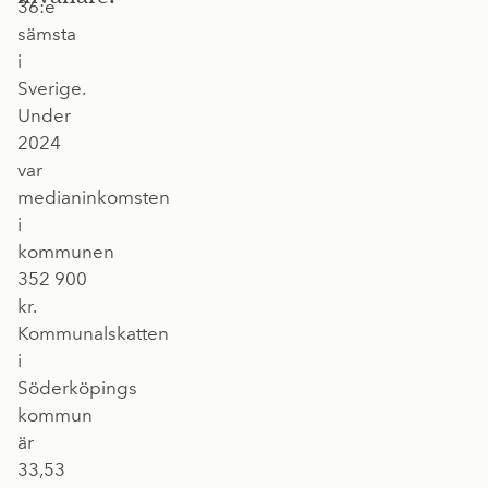
36:e
sämsta
i
Sverige.
Under
2024
var
medianinkomsten
i
kommunen
352 900
kr.
Kommunalskatten
i
Söderköpings
kommun
är
33,53