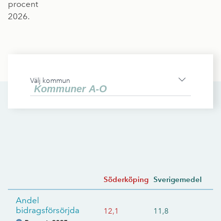
procent
2026.
Välj kommun
Söderköping
Sverigemedel
Andel
bidragsförsörjda
12,1
11,8