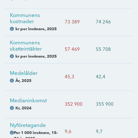
Kommunens
kostnader
73 389
74 246
kr per invånare
,
2025
Kommunens
skatteintäkter
57 469
55 708
kr per invånare
,
2025
Medelålder
45,3
42,4
År
,
2025
Medianinkomst
352 900
355 900
Kr
,
2024
Nyföretagande
9,6
9,7
Per 1 000 invånare, 15-