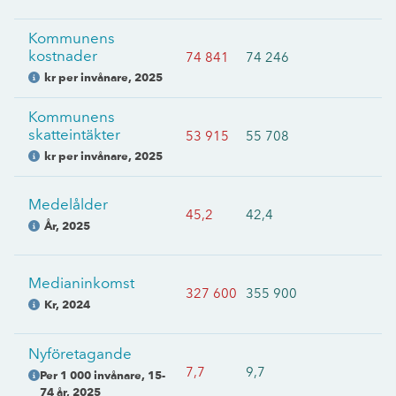
Kommunens
kostnader
74 841
74 246
kr per invånare
,
2025
Kommunens
skatteintäkter
53 915
55 708
kr per invånare
,
2025
Medelålder
45,2
42,4
År
,
2025
Medianinkomst
327 600
355 900
Kr
,
2024
Nyföretagande
7,7
9,7
Per 1 000 invånare, 15-
74 år
,
2025