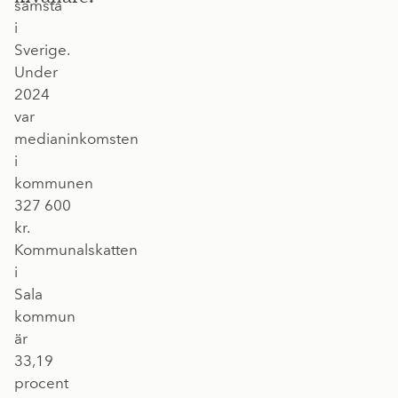
sämsta
i
Sverige.
Under
2024
var
medianinkomsten
i
kommunen
327 600
kr.
Kommunalskatten
i
Sala
kommun
är
33,19
procent