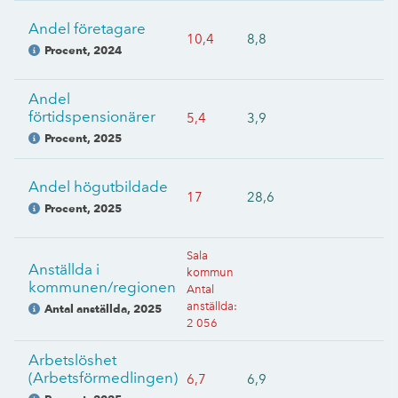
Andel företagare
10,4
8,8
Procent
,
2024
Andel
förtidspensionärer
5,4
3,9
Procent
,
2025
Andel högutbildade
17
28,6
Procent
,
2025
Sala
Anställda i
kommun
kommunen/regionen
Antal
anställda
:
Antal anställda
,
2025
2 056
Arbetslöshet
(Arbetsförmedlingen)
6,7
6,9