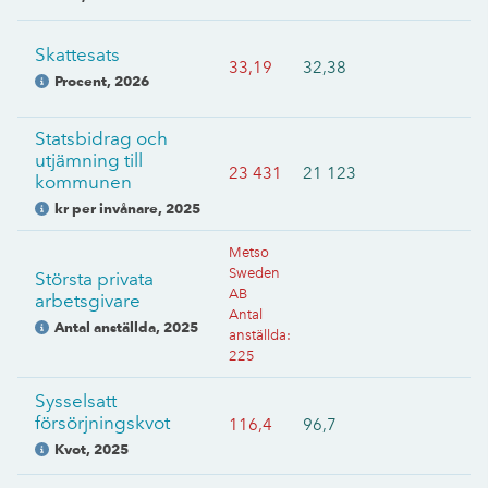
Skattesats
33,19
32,38
Procent
,
2026
Statsbidrag och
utjämning till
23 431
21 123
kommunen
kr per invånare
,
2025
Metso
Sweden
Största privata
AB
arbetsgivare
Antal
Antal anställda
,
2025
anställda
:
225
Sysselsatt
försörjningskvot
116,4
96,7
Kvot
,
2025