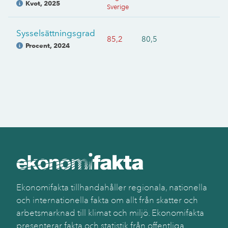
Kvot
,
2025
Sverige
Sysselsättningsgrad
85,2
80,5
Procent
,
2024
Ekonomifakta tillhandahåller regionala, nationella
och internationella fakta om allt från skatter och
arbetsmarknad till klimat och miljö. Ekonomifakta
presenterar fakta och statistik från offentliga