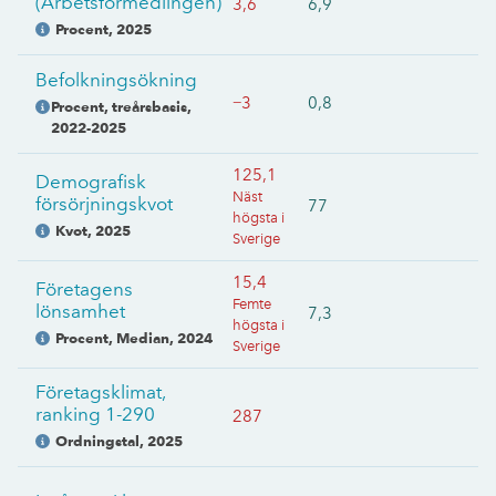
(Arbetsförmedlingen)
3,6
6,9
Procent
,
2025
Befolkningsökning
−3
0,8
Procent, treårsbasis
,
2022-2025
125,1
Demografisk
Näst
försörjningskvot
77
högsta i
Kvot
,
2025
Sverige
15,4
Företagens
Femte
lönsamhet
7,3
högsta i
Procent, Median
,
2024
Sverige
Företagsklimat,
ranking 1-290
287
Ordningstal
,
2025