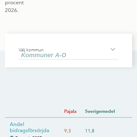
procent
2026.
Välj kommun
Pajala
Sverigemedel
Andel
bidragsförsörjda
9,3
11,8