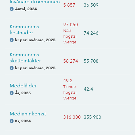
Invånare i kommunen
5 857
36 509
Antal
,
2024
97 050
Kommunens
Näst
kostnader
74 246
högsta i
kr per invånare
,
2025
Sverige
Kommunens
skatteintäkter
58 274
55 708
kr per invånare
,
2025
49,2
Medelålder
Tionde
42,4
högsta i
År
,
2025
Sverige
Medianinkomst
316 000
355 900
Kr
,
2024