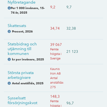
Nyföretagande
9,2
9,7
Per 1 000 invånare, 15-
74 år
,
2025
Skattesats
34,74
32,38
Procent
,
2026
Statsbidrag och
39 067
utjämning till
Femte
21 123
kommunen
högsta i
Sverige
kr per invånare
,
2025
Kaunis
Största privata
Iron AB
arbetsgivare
Antal
anställda
:
Antal anställda
,
2025
275
148,3
Sysselsatt
Femte
försörjningskvot
96,7
högsta i