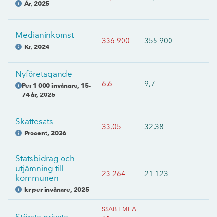
År
,
2025
Medianinkomst
336 900
355 900
Kr
,
2024
Nyföretagande
6,6
9,7
Per 1 000 invånare, 15-
74 år
,
2025
Skattesats
33,05
32,38
Procent
,
2026
Statsbidrag och
utjämning till
23 264
21 123
kommunen
kr per invånare
,
2025
SSAB EMEA
Största privata