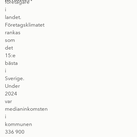
företagare
i
landet.
Företagsklimatet
rankas
som
det
15:e
bästa
i
Sverige.
Under
2024
var
medianinkomsten
i
kommunen
336 900