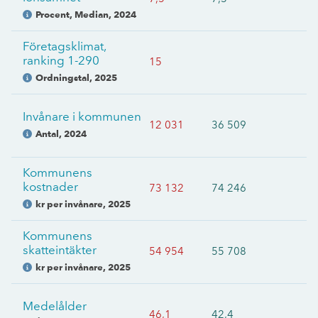
Procent, Median
,
2024
Företagsklimat,
ranking 1-290
15
Ordningstal
,
2025
Invånare i kommunen
12 031
36 509
Antal
,
2024
Kommunens
kostnader
73 132
74 246
kr per invånare
,
2025
Kommunens
skatteintäkter
54 954
55 708
kr per invånare
,
2025
Medelålder
46,1
42,4