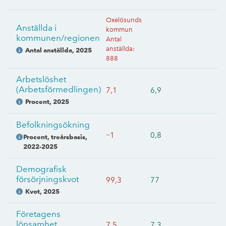
Oxelösunds
Anställda i
kommun
kommunen/regionen
Antal
anställda
:
Antal anställda
,
2025
888
Arbetslöshet
(Arbetsförmedlingen)
7,1
6,9
Procent
,
2025
Befolkningsökning
−1
0,8
Procent, treårsbasis
,
2022-2025
Demografisk
försörjningskvot
99,3
77
Kvot
,
2025
Företagens
lönsamhet
7,5
7,3