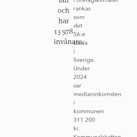
rankas
och
som
har
det
13 978
56:e
invånare.
bästa
i
Sverige.
Under
2024
var
medianinkomsten
i
kommunen
311 200
kr.
Kommunalskatten