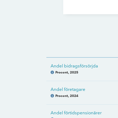
Andel bidragsförsörjda
Procent
,
2025
Andel företagare
Procent
,
2024
Andel förtidspensionärer