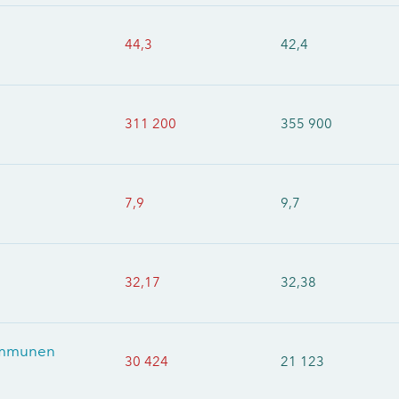
44,3
42,4
311 200
355 900
7,9
9,7
32,17
32,38
kommunen
30 424
21 123