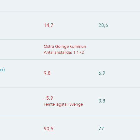
14,7
28,6
Östra Göinge kommun
Antal anställda
:
1 172
n)
9,8
6,9
−5,9
0,8
Femte lägsta i Sverige
90,5
77