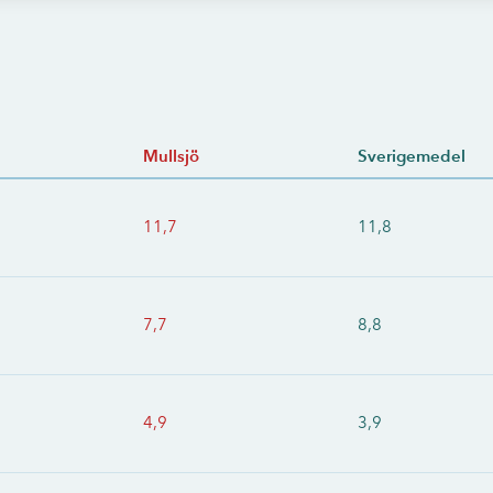
Mullsjö
Sverigemedel
11,7
11,8
7,7
8,8
4,9
3,9