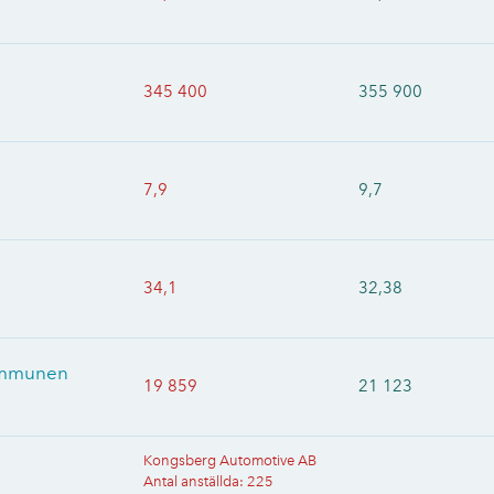
345 400
355 900
7,9
9,7
34,1
32,38
kommunen
19 859
21 123
Kongsberg Automotive AB
Antal anställda
:
225