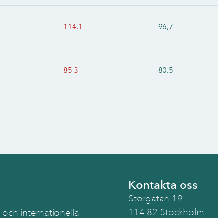
114,1
96,7
85,3
80,5
Kontakta oss
Storgatan 19
114 82 Stockholm
 och internationella