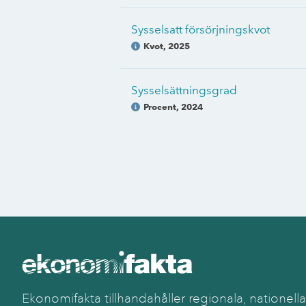
Sysselsatt försörjningskvot
Kvot
,
2025
Sysselsättningsgrad
Procent
,
2024
Ekonomifakta tillhandahåller regionala, nationella