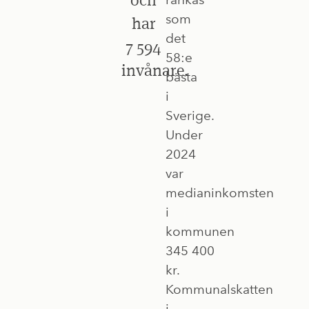
som
har
det
7 594
58:e
invånare.
bästa
i
Sverige.
Under
2024
var
medianinkomsten
i
kommunen
345 400
kr.
Kommunalskatten
i