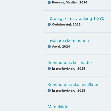
Procent, Median
,
2024
Företagsklimat, ranking 1-290
Ordningstal
,
2025
Invånare i kommunen
Antal
,
2024
Kommunens kostnader
kr per invånare
,
2025
Kommunens skatteintäkter
kr per invånare
,
2025
Medelålder