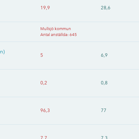
19,9
28,6
Mullsjö kommun
Antal anställda
:
645
n)
5
6,9
0,2
0,8
96,3
77
7,7
7,3