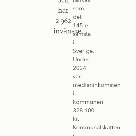
som
har
det
2 962
145:e
invånare.
sämsta
i
Sverige.
Under
2024
var
medianinkomsten
i
kommunen
328 100
kr.
Kommunalskatten
i