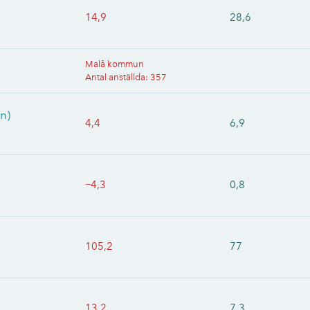
14,9
28,6
Malå kommun
Antal anställda
:
357
n)
4,4
6,9
−4,3
0,8
105,2
77
13,2
7,3