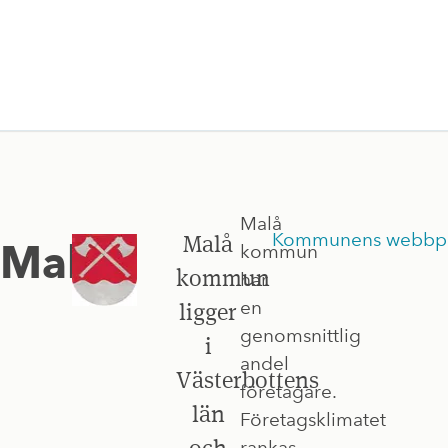
Malå
Kommunens webbpl
Malå
Malå
kommun
kommun
har
en
ligger
genomsnittlig
i
andel
Västerbottens
företagare.
län
Företagsklimatet
och
rankas