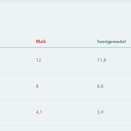
Malå
Sverigemedel
12
11,8
8
8,8
4,1
3,9