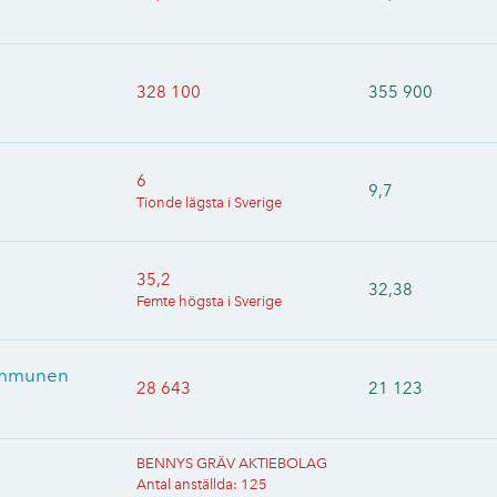
328 100
355 900
6
9,7
Tionde lägsta i Sverige
35,2
32,38
Femte högsta i Sverige
kommunen
28 643
21 123
BENNYS GRÄV AKTIEBOLAG
Antal anställda
:
125