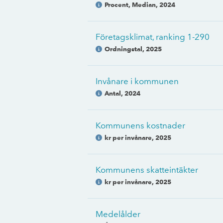
Procent, Median
,
2024
Företagsklimat, ranking 1-290
Ordningstal
,
2025
Invånare i kommunen
Antal
,
2024
Kommunens kostnader
kr per invånare
,
2025
Kommunens skatteintäkter
kr per invånare
,
2025
Medelålder