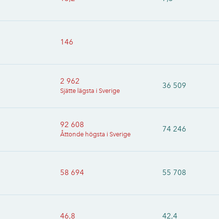
146
2 962
36 509
Sjätte lägsta i Sverige
92 608
74 246
Åttonde högsta i Sverige
58 694
55 708
46,8
42,4