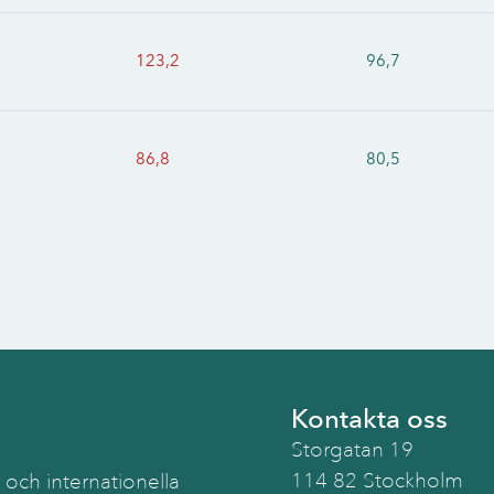
123,2
96,7
86,8
80,5
Kontakta oss
Storgatan 19
114 82 Stockholm
 och internationella