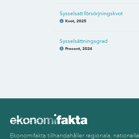
Sysselsatt försörjningskvot
Kvot
,
2025
Sysselsättningsgrad
Procent
,
2024
Ekonomifakta tillhandahåller regionala, nationella