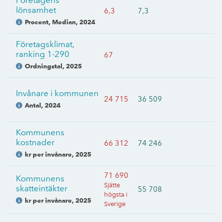
Företagens
lönsamhet
6,3
7,3
Procent, Median
,
2024
Företagsklimat,
ranking 1-290
67
Ordningstal
,
2025
Invånare i kommunen
24 715
36 509
Antal
,
2024
Kommunens
kostnader
66 312
74 246
kr per invånare
,
2025
71 690
Kommunens
Sjätte
skatteintäkter
55 708
högsta i
kr per invånare
,
2025
Sverige