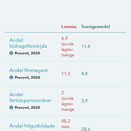
Lomma
Sverigemedel
6,9
Andel
Sjunde
bidragsförsörjda
11,8
lägsta i
Procent
,
2025
Sverige
Andel företagare
11,5
8,8
Procent
,
2024
2
Andel
Sjunde
förtidspensionärer
3,9
lägsta i
Procent
,
2025
Sverige
48,2
Andel högutbildade
Näst
28,6