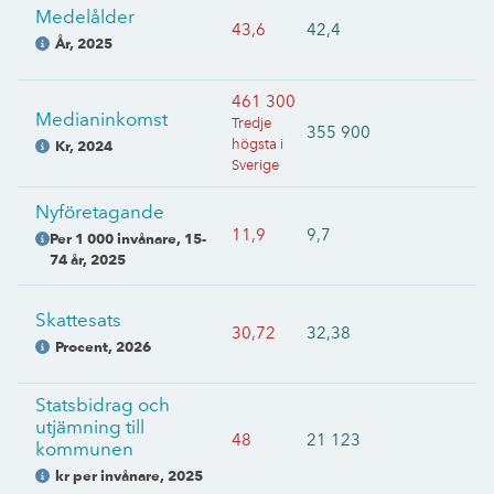
Medelålder
43,6
42,4
År
,
2025
461 300
Medianinkomst
Tredje
355 900
högsta i
Kr
,
2024
Sverige
Nyföretagande
11,9
9,7
Per 1 000 invånare, 15-
74 år
,
2025
Skattesats
30,72
32,38
Procent
,
2026
Statsbidrag och
utjämning till
48
21 123
kommunen
kr per invånare
,
2025