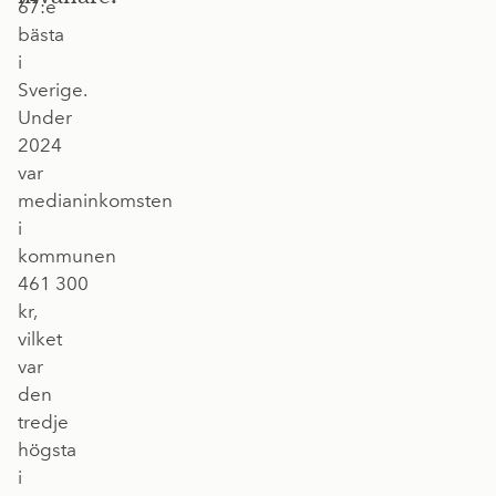
67:e
bästa
i
Sverige.
Under
2024
var
medianinkomsten
i
kommunen
461 300
kr,
vilket
var
den
tredje
högsta
i