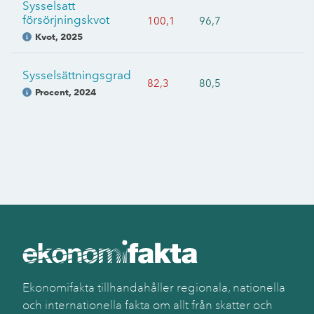
Sysselsatt
försörjningskvot
100,1
96,7
Kvot
,
2025
Sysselsättningsgrad
82,3
80,5
Procent
,
2024
Ekonomifakta tillhandahåller regionala, nationella
och internationella fakta om allt från skatter och