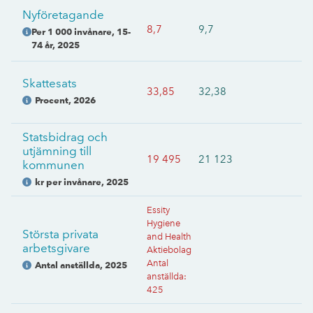
Nyföretagande
8,7
9,7
Per 1 000 invånare, 15-
74 år
,
2025
Skattesats
33,85
32,38
Procent
,
2026
Statsbidrag och
utjämning till
19 495
21 123
kommunen
kr per invånare
,
2025
Essity
Hygiene
Största privata
and Health
arbetsgivare
Aktiebolag
Antal
Antal anställda
,
2025
anställda
:
425