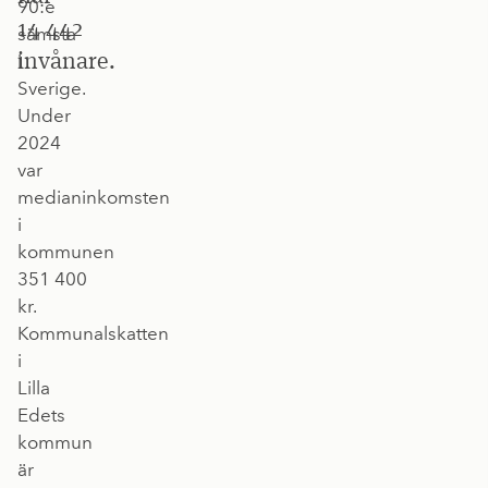
90:e
14 442
sämsta
invånare.
i
Sverige.
Under
2024
var
medianinkomsten
i
kommunen
351 400
kr.
Kommunalskatten
i
Lilla
Edets
kommun
är