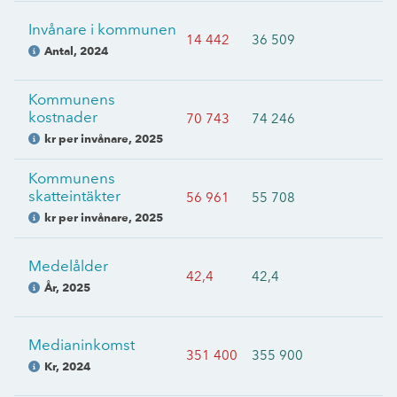
Invånare i kommunen
14 442
36 509
Antal
,
2024
Kommunens
kostnader
70 743
74 246
kr per invånare
,
2025
Kommunens
skatteintäkter
56 961
55 708
kr per invånare
,
2025
Medelålder
42,4
42,4
År
,
2025
Medianinkomst
351 400
355 900
Kr
,
2024