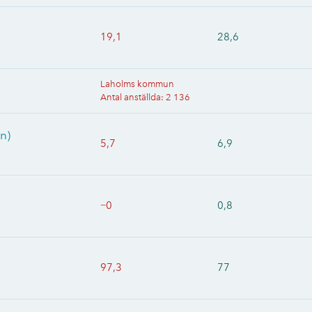
19,1
28,6
Laholms kommun
Antal anställda
:
2 136
n)
5,7
6,9
−0
0,8
97,3
77