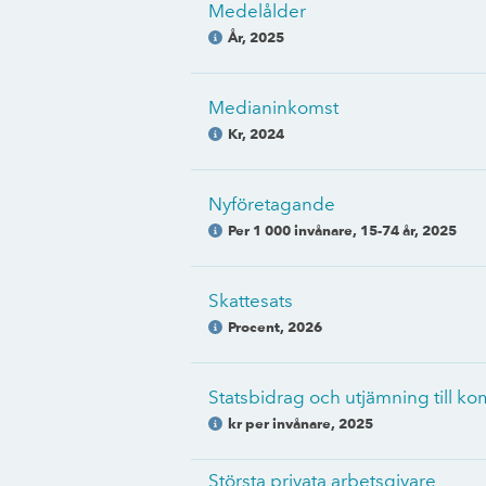
Medelålder
År
,
2025
Medianinkomst
Kr
,
2024
Nyföretagande
Per 1 000 invånare, 15-74 år
,
2025
Skattesats
Procent
,
2026
Statsbidrag och utjämning till 
kr per invånare
,
2025
Största privata arbetsgivare