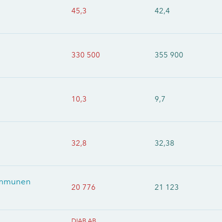
45,3
42,4
330 500
355 900
10,3
9,7
32,8
32,38
kommunen
20 776
21 123
DIAB AB