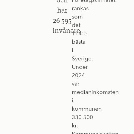
rankas
har
som
26 595
det
invånare.
114:e
bästa
i
Sverige.
Under
2024
var
medianinkomsten
i
kommunen
330 500
kr.
Kommunalskatten