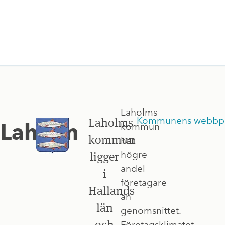
Laholms
Kommunens webbpl
Laholms
Laholm
kommun
kommun
har
högre
ligger
andel
i
företagare
Hallands
än
län
genomsnittet.
och
Företagsklimatet