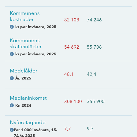
Kommunens
kostnader
82 108
74 246
kr per invånare
,
2025
Kommunens
skatteintäkter
54 692
55 708
kr per invånare
,
2025
Medelålder
48,1
42,4
År
,
2025
Medianinkomst
308 100
355 900
Kr
,
2024
Nyföretagande
7,7
9,7
Per 1 000 invånare, 15-
74 år
,
2025