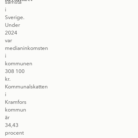
sämsta
i
Sverige.
Under
2024
var
medianinkomsten
i
kommunen
308 100
kr.
Kommunalskatten
i
Kramfors
kommun
är
34,43
procent