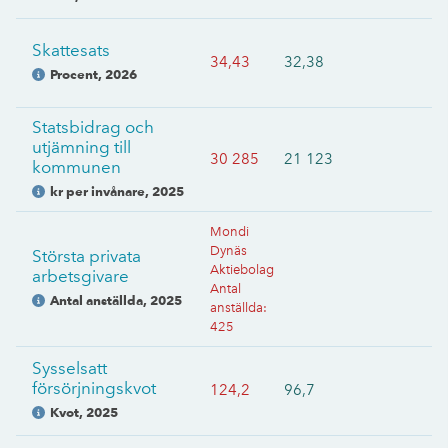
Skattesats
34,43
32,38
Procent
,
2026
Statsbidrag och
utjämning till
30 285
21 123
kommunen
kr per invånare
,
2025
Mondi
Dynäs
Största privata
Aktiebolag
arbetsgivare
Antal
Antal anställda
,
2025
anställda
:
425
Sysselsatt
försörjningskvot
124,2
96,7
Kvot
,
2025