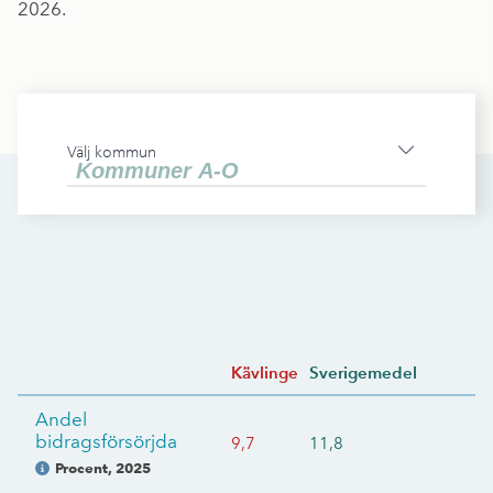
2026.
Välj kommun
Kävlinge
Sverigemedel
Andel
bidragsförsörjda
9,7
11,8
Procent
,
2025