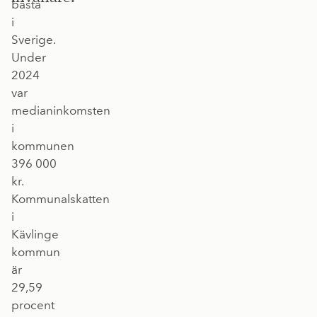
bästa
i
Sverige.
Under
2024
var
medianinkomsten
i
kommunen
396 000
kr.
Kommunalskatten
i
Kävlinge
kommun
är
29,59
procent