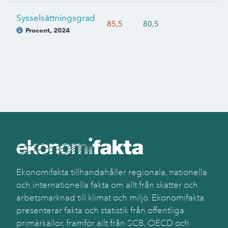
Sysselsättningsgrad
85,5
80,5
Procent
,
2024
Ekonomifakta tillhandahåller regionala, nationella
och internationella fakta om allt från skatter och
arbetsmarknad till klimat och miljö. Ekonomifakta
presenterar fakta och statistik från offentliga
primärkällor, framför allt från SCB, OECD och