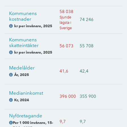
58 038
Kommunens
Sjunde
kostnader
74 246
lägsta i
kr per invånare
,
2025
Sverige
Kommunens
skatteintäkter
56 073
55 708
kr per invånare
,
2025
Medelålder
41,6
42,4
År
,
2025
Medianinkomst
396 000
355 900
Kr
,
2024
Nyföretagande
9,7
9,7
Per 1 000 invånare, 15-