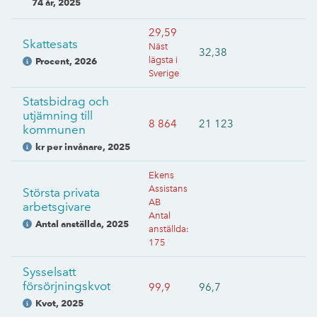
74 år
,
2025
29,59
Skattesats
Näst
32,38
lägsta i
Procent
,
2026
Sverige
Statsbidrag och
utjämning till
8 864
21 123
kommunen
kr per invånare
,
2025
Ekens
Assistans
Största privata
AB
arbetsgivare
Antal
Antal anställda
,
2025
anställda
:
175
Sysselsatt
försörjningskvot
99,9
96,7
Kvot
,
2025