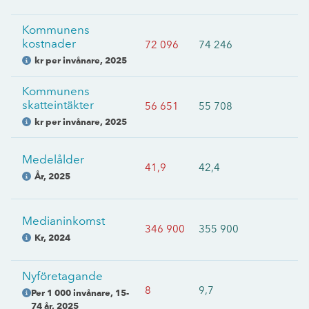
Kommunens
kostnader
72 096
74 246
kr per invånare
,
2025
Kommunens
skatteintäkter
56 651
55 708
kr per invånare
,
2025
Medelålder
41,9
42,4
År
,
2025
Medianinkomst
346 900
355 900
Kr
,
2024
Nyföretagande
8
9,7
Per 1 000 invånare, 15-
74 år
,
2025