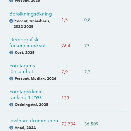
Procent
,
2025
Befolkningsökning
1,5
0,8
Procent, treårsbasis
,
2022-2025
Demografisk
försörjningskvot
76,4
77
Kvot
,
2025
Företagens
lönsamhet
7,9
7,3
Procent, Median
,
2024
Företagsklimat,
ranking 1-290
133
Ordningstal
,
2025
Invånare i kommunen
72 704
36 509
Antal
,
2024