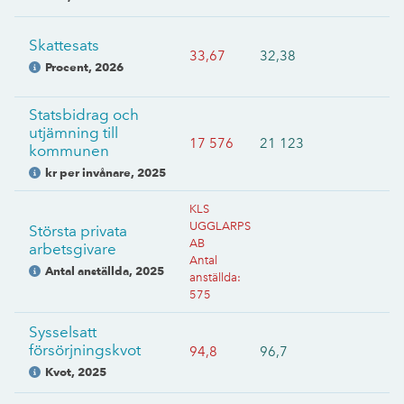
Skattesats
33,67
32,38
Procent
,
2026
Statsbidrag och
utjämning till
17 576
21 123
kommunen
kr per invånare
,
2025
KLS
UGGLARPS
Största privata
AB
arbetsgivare
Antal
Antal anställda
,
2025
anställda
:
575
Sysselsatt
försörjningskvot
94,8
96,7
Kvot
,
2025