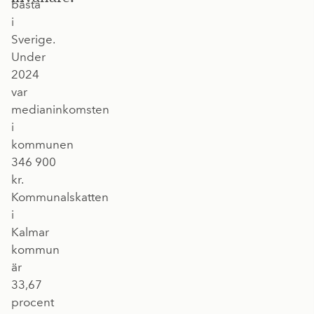
bästa
i
Sverige.
Under
2024
var
medianinkomsten
i
kommunen
346 900
kr.
Kommunalskatten
i
Kalmar
kommun
är
33,67
procent