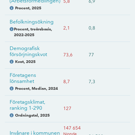
(Arbetsförmedlingen)
5,8
6,9
Procent
,
2025
Befolkningsökning
2,1
0,8
Procent, treårsbasis
,
2022-2025
Demografisk
försörjningskvot
73,6
77
Kvot
,
2025
Företagens
lönsamhet
8,7
7,3
Procent, Median
,
2024
Företagsklimat,
ranking 1-290
127
Ordningstal
,
2025
147 654
Invånare i kommunen
Nionde