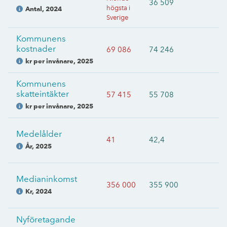
36 509
högsta i
Antal
,
2024
Sverige
Kommunens
kostnader
69 086
74 246
kr per invånare
,
2025
Kommunens
skatteintäkter
57 415
55 708
kr per invånare
,
2025
Medelålder
41
42,4
År
,
2025
Medianinkomst
356 000
355 900
Kr
,
2024
Nyföretagande