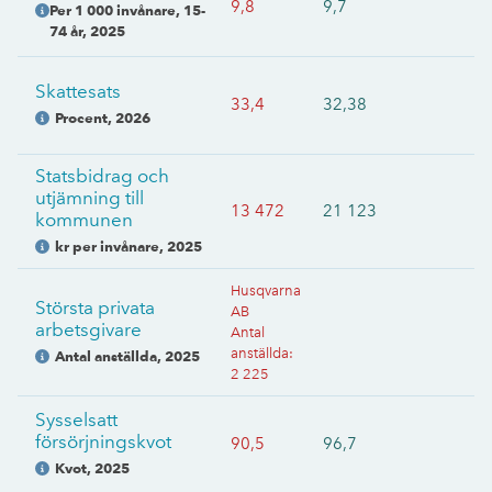
9,8
9,7
Per 1 000 invånare, 15-
74 år
,
2025
Skattesats
33,4
32,38
Procent
,
2026
Statsbidrag och
utjämning till
13 472
21 123
kommunen
kr per invånare
,
2025
Husqvarna
Största privata
AB
arbetsgivare
Antal
anställda
:
Antal anställda
,
2025
2 225
Sysselsatt
försörjningskvot
90,5
96,7
Kvot
,
2025