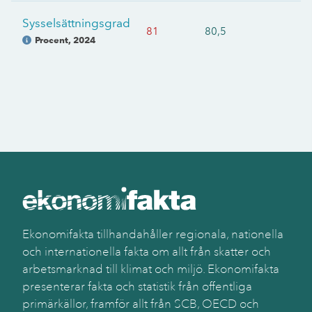
Sysselsättningsgrad
81
80,5
Procent
,
2024
Ekonomifakta tillhandahåller regionala, nationella
och internationella fakta om allt från skatter och
arbetsmarknad till klimat och miljö. Ekonomifakta
presenterar fakta och statistik från offentliga
primärkällor, framför allt från SCB, OECD och