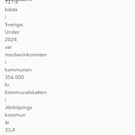
127:e
bästa
i
Sverige.
Under
2024
var
medianinkomsten
i
kommunen
356 000
kr.
Kommunalskatten
i
Jönköpings
kommun
är
33,4