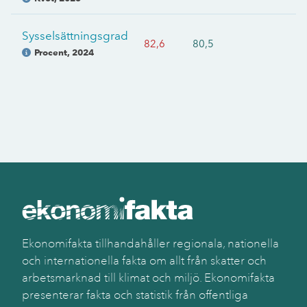
Sysselsättningsgrad
82,6
80,5
Procent
,
2024
Ekonomifakta tillhandahåller regionala, nationella
och internationella fakta om allt från skatter och
arbetsmarknad till klimat och miljö. Ekonomifakta
presenterar fakta och statistik från offentliga