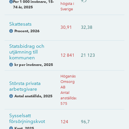
9,7
Per 1 000 invånare, 15-
högsta i
74 år
,
2025
Sverige
Skattesats
30,91
32,38
Procent
,
2026
Statsbidrag och
utjämning till
12 841
21 123
kommunen
kr per invånare
,
2025
Höganäs
Omsorg
Största privata
AB
arbetsgivare
Antal
Antal anställda
,
2025
anställda
:
575
Sysselsatt
försörjningskvot
124
96,7
Kvot
,
2025