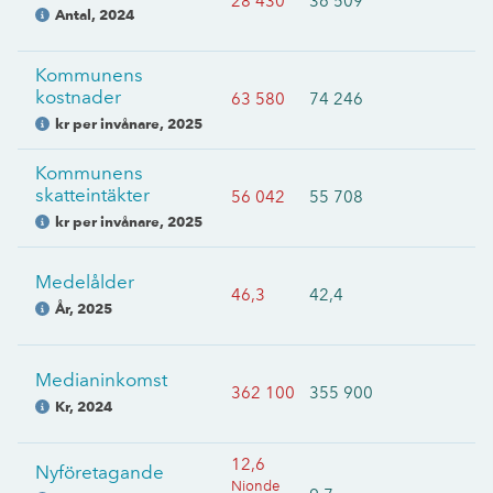
28 430
36 509
Antal
,
2024
Kommunens
kostnader
63 580
74 246
kr per invånare
,
2025
Kommunens
skatteintäkter
56 042
55 708
kr per invånare
,
2025
Medelålder
46,3
42,4
År
,
2025
Medianinkomst
362 100
355 900
Kr
,
2024
12,6
Nyföretagande
Nionde