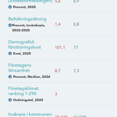
(Arbetsförmedlingen)
5,6
6,9
Procent
,
2025
Befolkningsökning
1,4
0,8
Procent, treårsbasis
,
2022-2025
Demografisk
försörjningskvot
101,1
77
Kvot
,
2025
Företagens
lönsamhet
8,7
7,3
Procent, Median
,
2024
Företagsklimat,
ranking 1-290
3
Ordningstal
,
2025
Invånare i kommunen