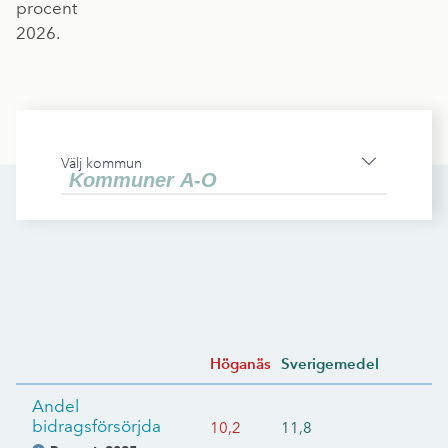
procent
2026.
Välj kommun
Höganäs
Sverigemedel
Andel
bidragsförsörjda
10,2
11,8