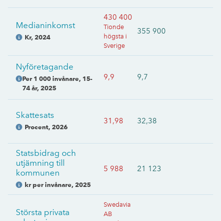
430 400
Medianinkomst
Tionde
355 900
högsta i
Kr
,
2024
Sverige
Nyföretagande
9,9
9,7
Per 1 000 invånare, 15-
74 år
,
2025
Skattesats
31,98
32,38
Procent
,
2026
Statsbidrag och
utjämning till
5 988
21 123
kommunen
kr per invånare
,
2025
Swedavia
Största privata
AB