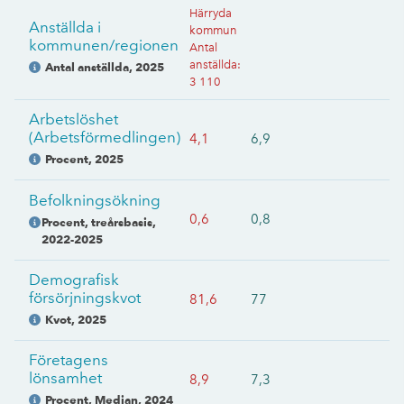
Härryda
Anställda i
kommun
kommunen/regionen
Antal
anställda
:
Antal anställda
,
2025
3 110
Arbetslöshet
(Arbetsförmedlingen)
4,1
6,9
Procent
,
2025
Befolkningsökning
0,6
0,8
Procent, treårsbasis
,
2022-2025
Demografisk
försörjningskvot
81,6
77
Kvot
,
2025
Företagens
lönsamhet
8,9
7,3
Procent, Median
,
2024