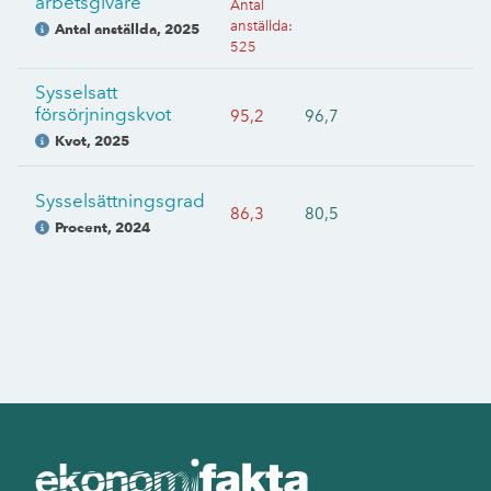
arbetsgivare
Antal
anställda
:
Antal anställda
,
2025
525
Sysselsatt
försörjningskvot
95,2
96,7
Kvot
,
2025
Sysselsättningsgrad
86,3
80,5
Procent
,
2024