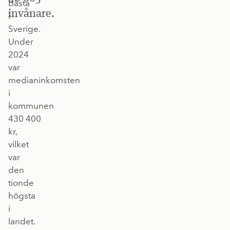
bästa
invånare.
i
Sverige.
Under
2024
var
medianinkomsten
i
kommunen
430 400
kr,
vilket
var
den
tionde
högsta
i
landet.