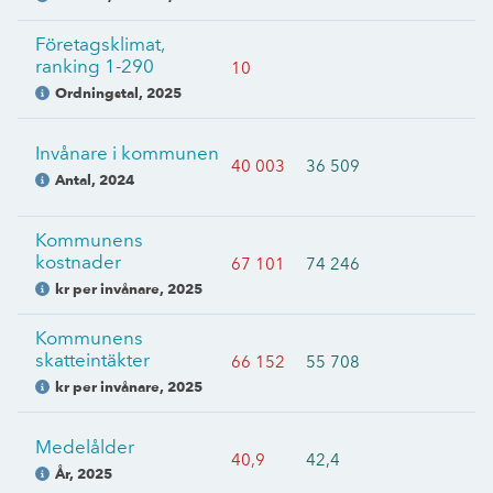
Företagsklimat,
ranking 1-290
10
Ordningstal
,
2025
Invånare i kommunen
40 003
36 509
Antal
,
2024
Kommunens
kostnader
67 101
74 246
kr per invånare
,
2025
Kommunens
skatteintäkter
66 152
55 708
kr per invånare
,
2025
Medelålder
40,9
42,4
År
,
2025