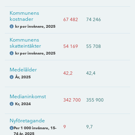
Kommunens
kostnader
67 482
74 246
kr per invånare
,
2025
Kommunens
skatteintäkter
54 169
55 708
kr per invånare
,
2025
Medelålder
42,2
42,4
År
,
2025
Medianinkomst
342 700
355 900
Kr
,
2024
Nyföretagande
9
9,7
Per 1 000 invånare, 15-
74 år
,
2025