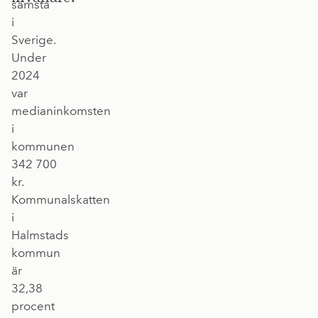
sämsta
i
Sverige.
Under
2024
var
medianinkomsten
i
kommunen
342 700
kr.
Kommunalskatten
i
Halmstads
kommun
är
32,38
procent