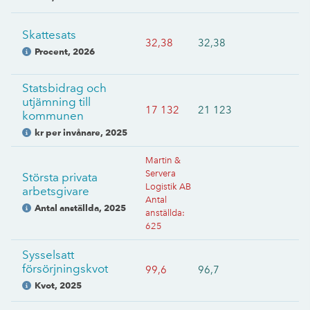
Skattesats
32,38
32,38
Procent
,
2026
Statsbidrag och
utjämning till
17 132
21 123
kommunen
kr per invånare
,
2025
Martin &
Servera
Största privata
Logistik AB
arbetsgivare
Antal
Antal anställda
,
2025
anställda
:
625
Sysselsatt
försörjningskvot
99,6
96,7
Kvot
,
2025