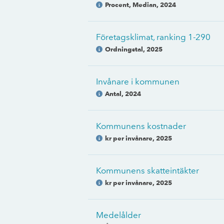
Procent, Median
,
2024
Företagsklimat, ranking 1-290
Ordningstal
,
2025
Invånare i kommunen
Antal
,
2024
Kommunens kostnader
kr per invånare
,
2025
Kommunens skatteintäkter
kr per invånare
,
2025
Medelålder