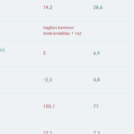
14,2
28,6
Hagfors kommun
Antal anställda
:
1 162
n)
5
6,9
−2,3
0,8
100,1
77
12,1
7,3