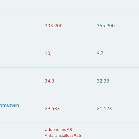
303 900
355 900
10,1
9,7
34,3
32,38
kommunen
29 583
21 123
Uddeholms AB
Antal anställda
:
925