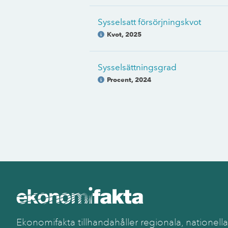
Sysselsatt försörjningskvot
Kvot
,
2025
Sysselsättningsgrad
Procent
,
2024
Ekonomifakta tillhandahåller regionala, nationella