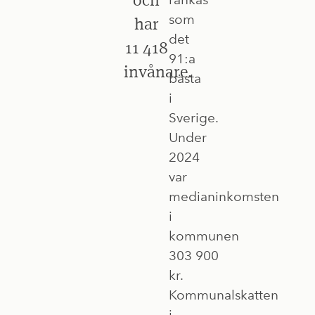
som
har
det
11 418
91:a
invånare.
bästa
i
Sverige.
Under
2024
var
medianinkomsten
i
kommunen
303 900
kr.
Kommunalskatten
i