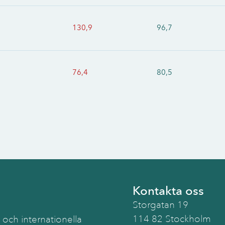
130,9
96,7
76,4
80,5
Kontakta oss
Storgatan 19
114 82 Stockholm
 och internationella