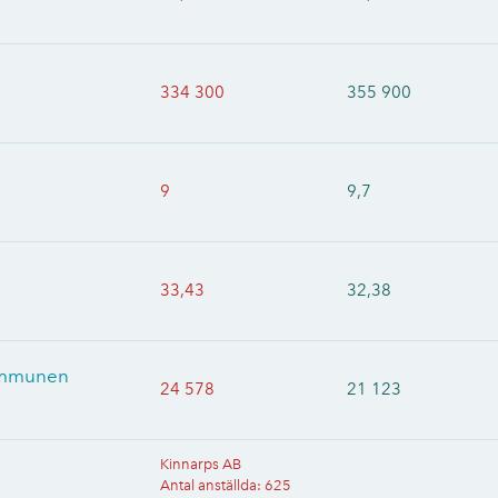
334 300
355 900
9
9,7
33,43
32,38
kommunen
24 578
21 123
Kinnarps AB
Antal anställda
:
625