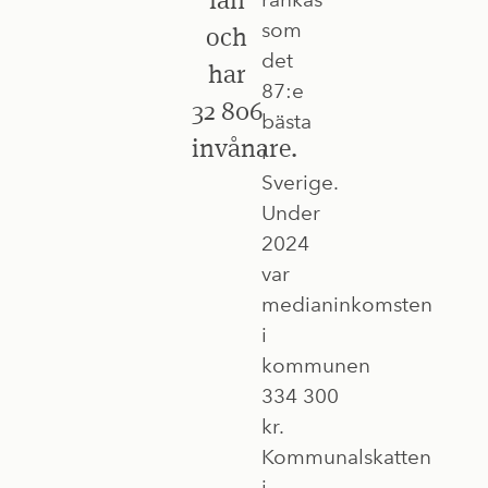
som
och
det
har
87:e
32 806
bästa
invånare.
i
Sverige.
Under
2024
var
medianinkomsten
i
kommunen
334 300
kr.
Kommunalskatten
i