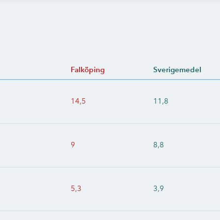
Falköping
Sverigemedel
14,5
11,8
9
8,8
5,3
3,9