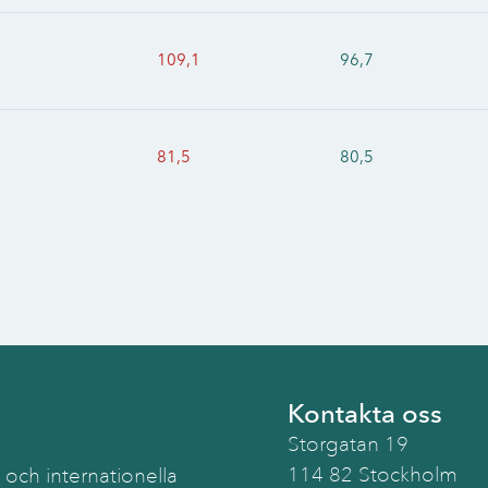
109,1
96,7
81,5
80,5
Kontakta oss
Storgatan 19
114 82 Stockholm
 och internationella