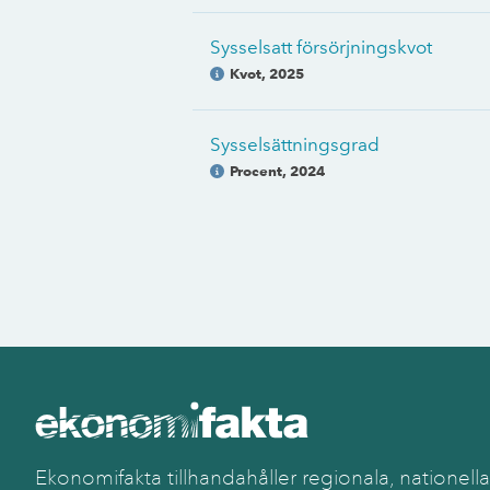
Sysselsatt försörjningskvot
Kvot
,
2025
Sysselsättningsgrad
Procent
,
2024
Ekonomifakta tillhandahåller regionala, nationella