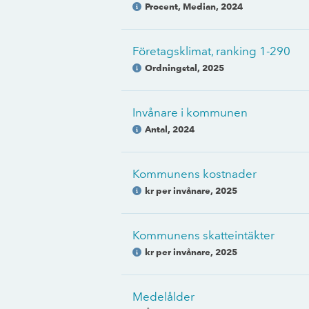
Procent, Median
,
2024
Företagsklimat, ranking 1-290
Ordningstal
,
2025
Invånare i kommunen
Antal
,
2024
Kommunens kostnader
kr per invånare
,
2025
Kommunens skatteintäkter
kr per invånare
,
2025
Medelålder