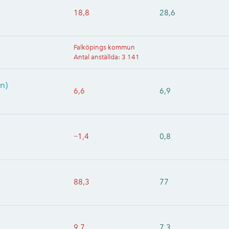
18,8
28,6
Falköpings kommun
Antal anställda
:
3 141
n)
6,6
6,9
−1,4
0,8
88,3
77
9,7
7,3