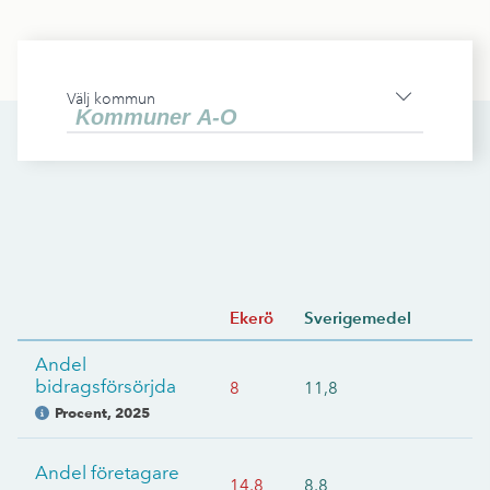
Välj kommun
Ekerö
Sverigemedel
Andel
bidragsförsörjda
8
11,8
Procent
,
2025
Andel företagare
14,8
8,8