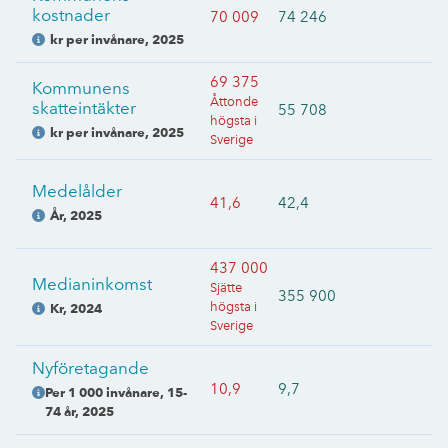
kostnader
70 009
74 246
kr per invånare
,
2025
69 375
Kommunens
Åttonde
skatteintäkter
55 708
högsta i
kr per invånare
,
2025
Sverige
Medelålder
41,6
42,4
År
,
2025
437 000
Medianinkomst
Sjätte
355 900
högsta i
Kr
,
2024
Sverige
Nyföretagande
10,9
9,7
Per 1 000 invånare, 15-
74 år
,
2025