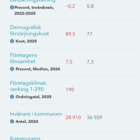
−0,2
0,8
Procent, treårsbasis
,
2022-2025
Demografisk
försörjningskvot
89,5
77
Kvot
,
2025
Företagens
lönsamhet
7,5
7,3
Procent, Median
,
2024
Företagsklimat,
ranking 1-290
190
Ordningstal
,
2025
Invånare i kommunen
28 910
36 509
Antal
,
2024
Kommunens