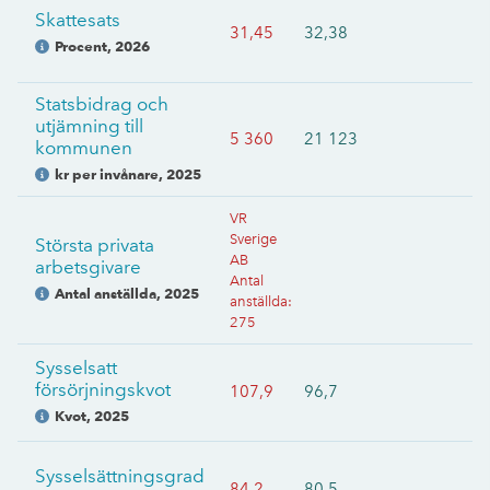
Skattesats
31,45
32,38
Procent
,
2026
Statsbidrag och
utjämning till
5 360
21 123
kommunen
kr per invånare
,
2025
VR
Sverige
Största privata
AB
arbetsgivare
Antal
Antal anställda
,
2025
anställda
:
275
Sysselsatt
försörjningskvot
107,9
96,7
Kvot
,
2025
Sysselsättningsgrad
84,2
80,5