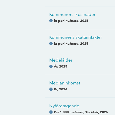
Kommunens kostnader
kr per invånare
,
2025
Kommunens skatteintäkter
kr per invånare
,
2025
Medelålder
År
,
2025
Medianinkomst
Kr
,
2024
Nyföretagande
Per 1 000 invånare, 15-74 år
,
2025