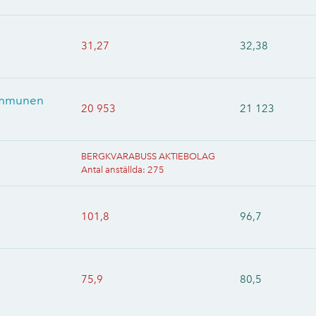
31,27
32,38
kommunen
20 953
21 123
BERGKVARABUSS AKTIEBOLAG
Antal anställda
:
275
101,8
96,7
75,9
80,5