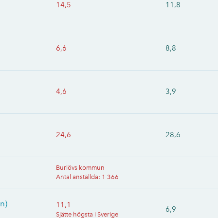
14,5
11,8
6,6
8,8
4,6
3,9
24,6
28,6
Burlövs kommun
Antal anställda
:
1 366
n)
11,1
6,9
Sjätte högsta i Sverige