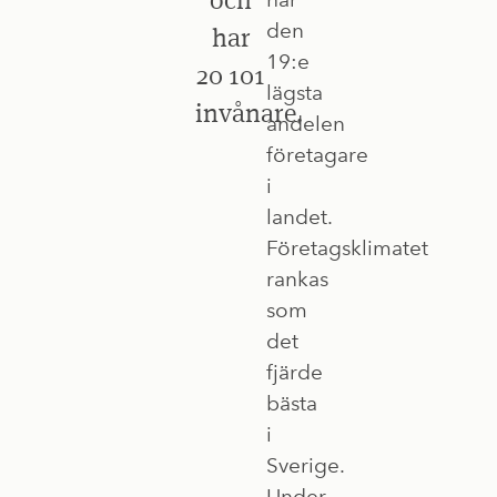
den
har
19:e
20 101
lägsta
invånare.
andelen
företagare
i
landet.
Företagsklimatet
rankas
som
det
fjärde
bästa
i
Sverige.
Under