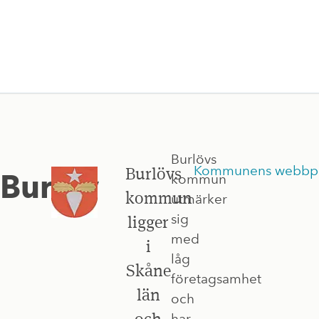
Burlövs
Kommunens webbpl
Burlövs
Burlöv
kommun
kommun
utmärker
sig
ligger
med
i
låg
Skåne
företagsamhet
län
och
och
har