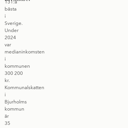
131:a
bästa
i
Sverige.
Under
2024
var
medianinkomsten
i
kommunen
300 200
kr.
Kommunalskatten
i
Bjurholms
kommun
är
35