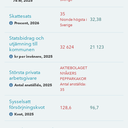
74 år
,
2025
35
Skattesats
32,38
Nionde högsta i
Procent
,
2026
Sverige
Statsbidrag och
utjämning till
32 624
21 123
kommunen
kr per invånare
,
2025
AKTIEBOLAGET
Största privata
NYÅKERS
arbetsgivare
PEPPARKAKOR
Antal anställda
:
Antal anställda
,
2025
35
Sysselsatt
försörjningskvot
128,6
96,7
Kvot
,
2025