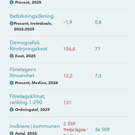
Procent
,
2025
Befolkningsökning
−1,9
0,8
Procent, treårsbasis
,
2022-2025
Demografisk
försörjningskvot
106,8
77
Kvot
,
2025
Företagens
lönsamhet
12,2
7,3
Procent, Median
,
2024
Företagsklimat,
ranking 1-290
131
Ordningstal
,
2025
2 359
Invånare i kommunen
36 509
Tredje lägsta i
Antal
,
2024