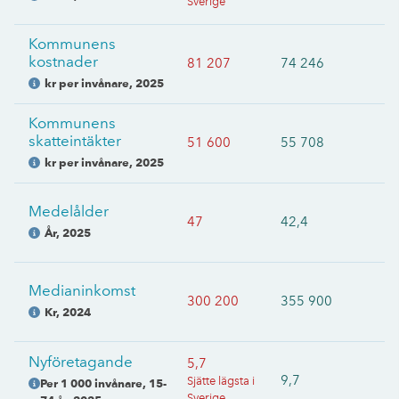
Sverige
Kommunens
kostnader
81 207
74 246
kr per invånare
,
2025
Kommunens
skatteintäkter
51 600
55 708
kr per invånare
,
2025
Medelålder
47
42,4
År
,
2025
Medianinkomst
300 200
355 900
Kr
,
2024
Nyföretagande
5,7
9,7
Sjätte lägsta i
Per 1 000 invånare, 15-
Sverige