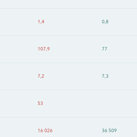
1,4
0,8
107,9
77
7,2
7,3
53
16 026
36 509