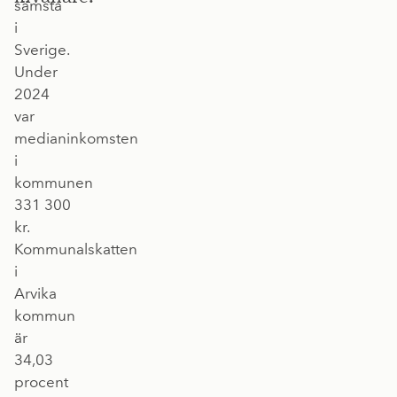
sämsta
i
Sverige.
Under
2024
var
medianinkomsten
i
kommunen
331 300
kr.
Kommunalskatten
i
Arvika
kommun
är
34,03
procent