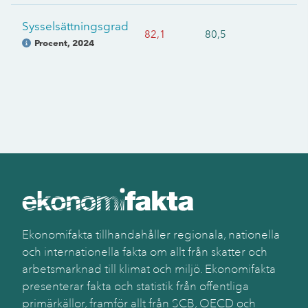
Sysselsättningsgrad
82,1
80,5
Procent
,
2024
Ekonomifakta tillhandahåller regionala, nationella
och internationella fakta om allt från skatter och
arbetsmarknad till klimat och miljö. Ekonomifakta
presenterar fakta och statistik från offentliga
primärkällor, framför allt från SCB, OECD och