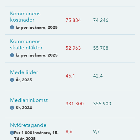
Kommunens
kostnader
75 834
74 246
kr per invånare
,
2025
Kommunens
skatteintäkter
52 963
55 708
kr per invånare
,
2025
Medelålder
46,1
42,4
År
,
2025
Medianinkomst
331 300
355 900
Kr
,
2024
Nyföretagande
8,6
9,7
Per 1 000 invånare, 15-
74 år
,
2025