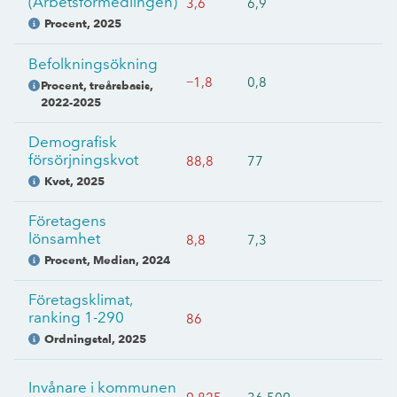
(Arbetsförmedlingen)
3,6
6,9
Procent
,
2025
Befolkningsökning
−1,8
0,8
Procent, treårsbasis
,
2022-2025
Demografisk
försörjningskvot
88,8
77
Kvot
,
2025
Företagens
lönsamhet
8,8
7,3
Procent, Median
,
2024
Företagsklimat,
ranking 1-290
86
Ordningstal
,
2025
Invånare i kommunen