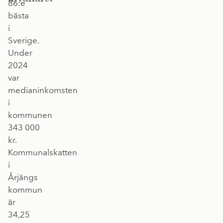
86:e
bästa
i
Sverige.
Under
2024
var
medianinkomsten
i
kommunen
343 000
kr.
Kommunalskatten
i
Årjängs
kommun
är
34,25