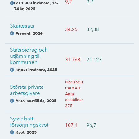
9,7
9,7
Per 1 000 invånare, 15-
74 år
,
2025
Skattesats
34,25
32,38
Procent
,
2026
Statsbidrag och
utjämning till
31 768
21 123
kommunen
kr per invånare
,
2025
Norlandia
Största privata
Care AB
arbetsgivare
Antal
anställda
:
Antal anställda
,
2025
275
Sysselsatt
försörjningskvot
107,1
96,7
Kvot
,
2025