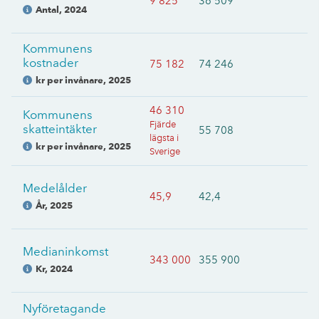
9 825
36 509
Antal
,
2024
Kommunens
kostnader
75 182
74 246
kr per invånare
,
2025
46 310
Kommunens
Fjärde
skatteintäkter
55 708
lägsta i
kr per invånare
,
2025
Sverige
Medelålder
45,9
42,4
År
,
2025
Medianinkomst
343 000
355 900
Kr
,
2024
Nyföretagande