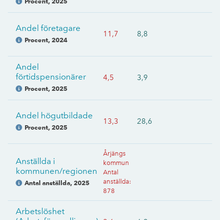
Procent
,
2025
Andel företagare
11,7
8,8
Procent
,
2024
Andel
förtidspensionärer
4,5
3,9
Procent
,
2025
Andel högutbildade
13,3
28,6
Procent
,
2025
Årjängs
Anställda i
kommun
kommunen/regionen
Antal
anställda
:
Antal anställda
,
2025
878
Arbetslöshet