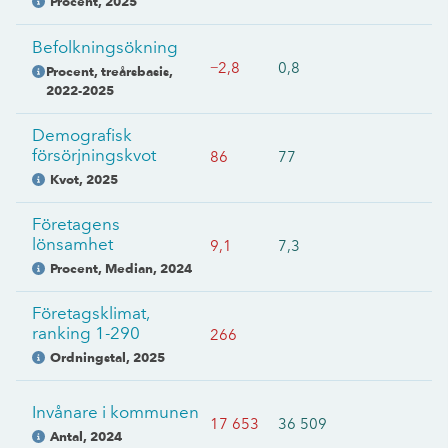
Procent
,
2025
Befolkningsökning
−2,8
0,8
Procent, treårsbasis
,
2022-2025
Demografisk
försörjningskvot
86
77
Kvot
,
2025
Företagens
lönsamhet
9,1
7,3
Procent, Median
,
2024
Företagsklimat,
ranking 1-290
266
Ordningstal
,
2025
Invånare i kommunen
17 653
36 509
Antal
,
2024