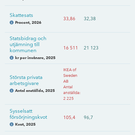
Skattesats
33,86
32,38
Procent
,
2026
Statsbidrag och
utjämning till
16 511
21 123
kommunen
kr per invånare
,
2025
IKEA of
Sweden
Största privata
AB
arbetsgivare
Antal
Antal anställda
,
2025
anställda
:
2 225
Sysselsatt
försörjningskvot
105,4
96,7
Kvot
,
2025