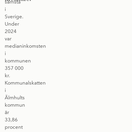
sämsta
i
Sverige.
Under
2024
var
medianinkomsten
i
kommunen
357 000
kr.
Kommunalskatten
i
Älmhults
kommun
är
33,86
procent