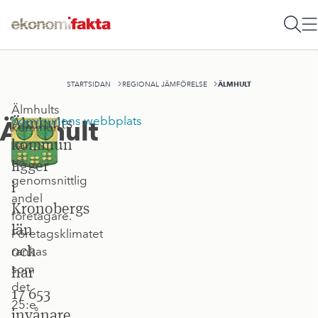
ÄLMHULT
STARTSIDAN
REGIONAL JÄMFÖRELSE
Älmhults
Älmhults
Kommunens webbplats
Älmhult
kommun
kommun
har
en
ligger
genomsnittlig
i
andel
Kronobergs
företagare.
län
Företagsklimatet
och
rankas
som
har
det
17 653
25:e
invånare.