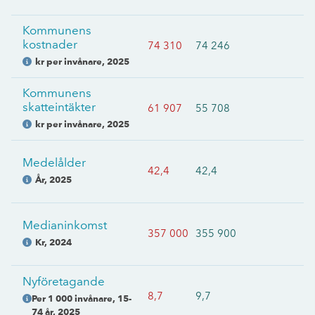
Kommunens
kostnader
74 310
74 246
kr per invånare
,
2025
Kommunens
skatteintäkter
61 907
55 708
kr per invånare
,
2025
Medelålder
42,4
42,4
År
,
2025
Medianinkomst
357 000
355 900
Kr
,
2024
Nyföretagande
8,7
9,7
Per 1 000 invånare, 15-
74 år
,
2025