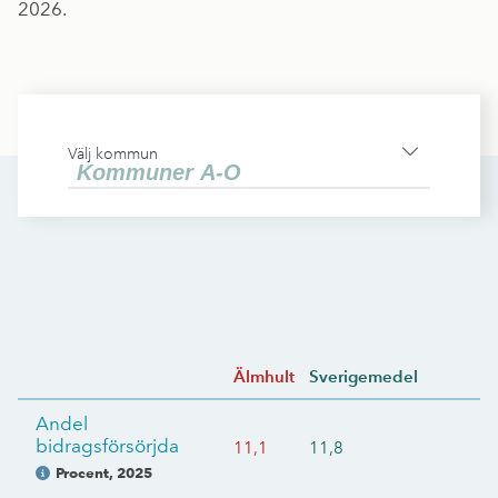
2026.
Välj kommun
Älmhult
Sverigemedel
Andel
bidragsförsörjda
11,1
11,8
Procent
,
2025