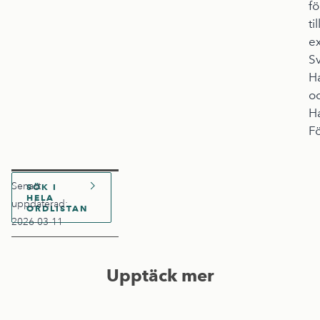
fö
til
e
S
H
o
H
F
Senast
SÖK I
HELA
uppdaterad:
ORDLISTAN
2026-03-11
Upptäck mer