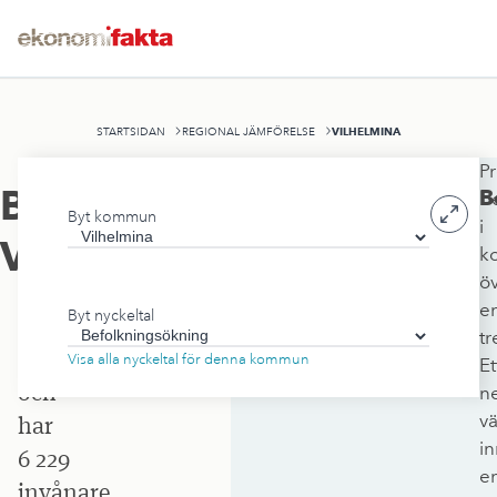
VILHELMINA
STARTSIDAN
REGIONAL JÄMFÖRELSE
Pr
Vilhelmina
Befolkningsökning
,
B
be
Byt kommun
kommun
i
Vilhelmina
k
ligger
ö
i
e
Byt nyckeltal
Västerbottens
tr
län
Visa alla nyckeltal för denna kommun
Et
och
ne
v
har
i
6 229
e
invånare.