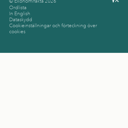
© Ekonomifakta
2026
Ordlista
In English
Dataskydd
Cookieinställningar och förteckning över
cookies