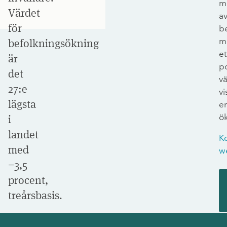
m
Värdet
a
för
b
m
befolkningsökning
et
är
po
det
v
27:e
vi
lägsta
e
ö
i
landet
K
med
w
−3,5
procent,
treårsbasis.