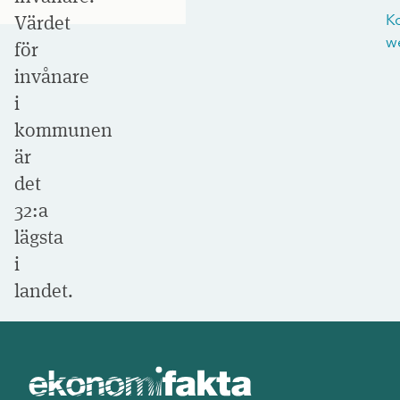
Värdet
K
w
för
invånare
i
kommunen
är
det
32:a
lägsta
i
landet.