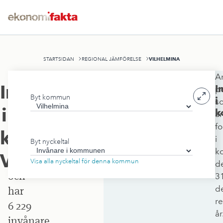
VILHELMINA
STARTSIDAN
REGIONAL JÄMFÖRELSE
An
Vilhelmina
Invånare
I
p
Byt kommun
kommun
i
s
i
k
är
ligger
f
i
kommunen
,
i
Byt nyckeltal
Västerbottens
k
Vilhelmina
län
Visa alla nyckeltal för denna kommun
d
och
3
d
har
r
6 229
år
invånare.