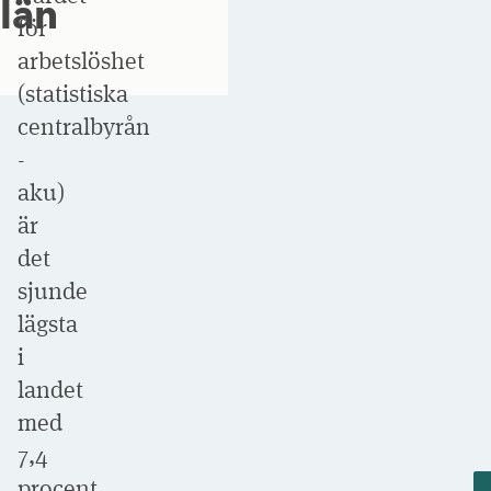
län
för
arbetslöshet
(statistiska
centralbyrån
-
aku)
är
det
sjunde
lägsta
i
landet
med
7,4
procent.