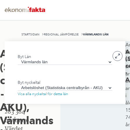
VÄRMLANDS LÄN
STARTSIDAN
REGIONAL JÄMFÖRELSE
A
Värmlands
Arbetslöshet
A
b
Byt Län
län
(
s
(Statistiska
c
a
omfattar
-
ar
17 519
centralbyrån
A
a
Byt nyckeltal
kvadratkilometer
ar
-
och
Visa alla nyckeltal för detta län
i
har
å
AKU)
,
1
283 384
Värmlands
7
invånare.
år
Värdet