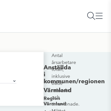
Antal
årsarbetare
Anställda
totalt,
i
inklusive
kommunen/regionen
både
Värmland
månads-
och
Region
Värmland
timavlönade.
Måttet