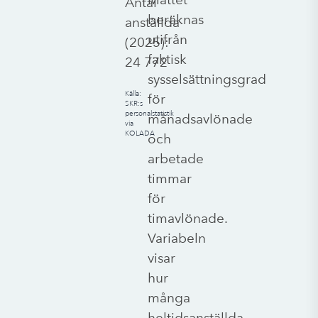
Antal
beräknas
anställda
utifrån
(
2025
):
faktisk
24 772
sysselsättningsgrad
Källa:
för
SKR:s
personalstatistik
månadsavlönade
via
KOLADA
och
arbetade
timmar
för
timavlönade.
Variabeln
visar
hur
många
heltidsanställda