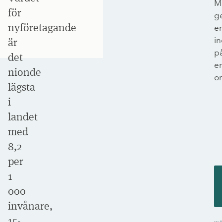
M
för
g
nyföretagande
e
in
är
p
det
e
nionde
om
lägsta
i
landet
med
8,2
per
1
000
invånare,
15-