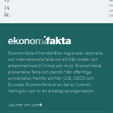
Käll
74
Til
oc
år.
SC
Ekonomifakta tillhandahåller regionala, nationella
och internationella fakta om allt från skatter och
arbetsmarknad till klimat och miljö. Ekonomifakta
presenterar fakta och statistik från offentliga
primärkällor, framför allt från SCB, OECD och
Eurostat. Ekonomifakta är en del av Svenskt
Näringsliv som är en arbetsgivarorganisation.
Läs mer om oss