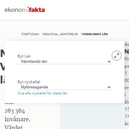
VÄRMLANDS LÄN
STARTSIDAN
REGIONAL JÄMFÖRELSE
An
Värmlands
Nyföretagande
,
N
n
Byt Län
län
fö
Värmlands
p
omfattar
1
17 519
län
0
Byt nyckeltal
kvadratkilometer
i
och
Visa alla nyckeltal för detta län
i
har
å
1
283 384
7
invånare.
år
Värdet