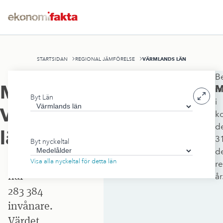
VÄRMLANDS LÄN
STARTSIDAN
REGIONAL JÄMFÖRELSE
B
Värmlands
Medelålder
,
M
m
Byt Län
län
i
Värmlands
k
omfattar
d
17 519
län
3
Byt nyckeltal
kvadratkilometer
d
och
Visa alla nyckeltal för detta län
r
har
år
283 384
invånare.
Värdet