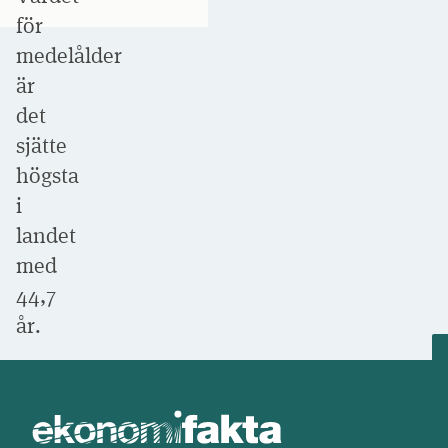
för
medelålder
är
det
sjätte
högsta
i
landet
med
44,7
år.