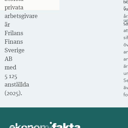
(
2
n
privata
5
va
arbetsgivare
år
Käll
O
är
SC
at
Frilans
si
Finans
ö
Sverige
an
AB
an
är
med
un
5 125
S
anställda
ä
(2025).
fo