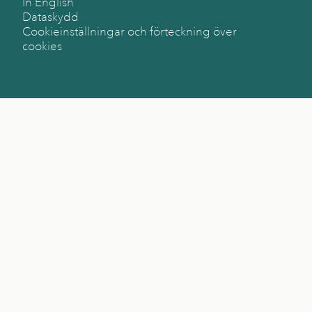
In English
Dataskydd
Cookieinställningar och förteckning över
cookies