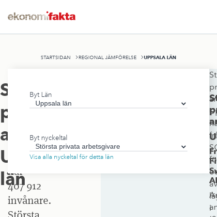
UPPSALA LÄN
STARTSIDAN
REGIONAL JÄMFÖRELSE
St
Uppsala
Största
pr
Byt Län
län
S
ar
privata
p
U
omfattar
a
h
8 189
arbetsgivare
,
fr
U
Byt nyckeltal
kvadratkilometer
S
Uppsala
Fr
och
Visa alla nyckeltal för detta län
fö
F
har
S
o
län
A
a
407 912
An
lä
invånare.
an
i
Största