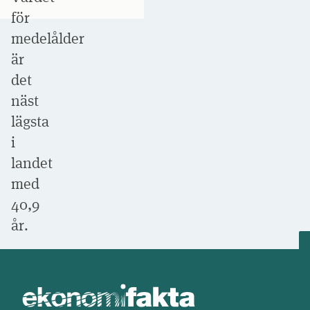
för
medelålder
är
det
näst
lägsta
i
landet
med
40,9
år.