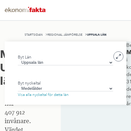
UPPSALA LÄN
STARTSIDAN
REGIONAL JÄMFÖRELSE
B
Uppsala
Medelålder
,
M
m
Byt Län
län
i
Uppsala
k
omfattar
d
8 189
län
3
Byt nyckeltal
kvadratkilometer
d
och
Visa alla nyckeltal för detta län
r
har
år
407 912
invånare.
Värdet