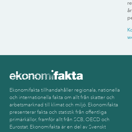
r
år
p
K
w
Ekonomifakta tillhandahåller regionala, nationella
och internationella fakta om allt från skatter och
arbetsmarknad till klimat och miljö. Ekonomifakta
presenterar fakta och statistik från offentliga
primärkällor, framför allt från SCB, OECD och
Eurostat. Ekonomifakta är en del av Svenskt