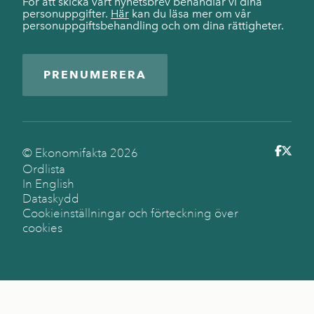
För att skicka vårt nyhetsbrev behandlar vi dina
personuppgifter.
Här
kan du läsa mer om vår
personuppgiftsbehandling och om dina rättigheter.
PRENUMERERA
© Ekonomifakta
2026
Ordlista
In English
Dataskydd
Cookieinställningar och förteckning över
cookies