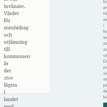
k
invånare.
a
Värdet
fr
st
för
i
statsbidrag
f
och
a
utjämning
st
till
o
u
kommunen
D
är
p
det
vi
26:e
st
lägsta
p
d
i
bi
landet
s
med