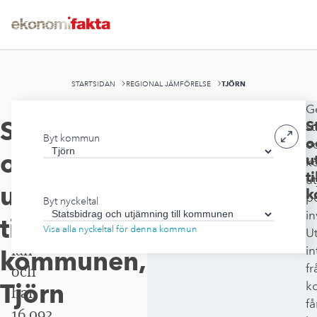
TJÖRN
STARTSIDAN
REGIONAL JÄMFÖRELSE
G
Tjörns
Statsbidrag
S
st
Byt kommun
kommun
o
o
och
u
k
ligger
ti
u
i
utjämning
k
p
Byt nyckeltal
Västra
in
till
Götalands
Visa alla nyckeltal för denna kommun
U
län
in
kommunen
,
fr
och
Tjörn
k
har
få
16 092