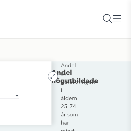
Andel
Andel
av
högutbildade
befolkningen
i
åldern
25–74
år som
har
minst