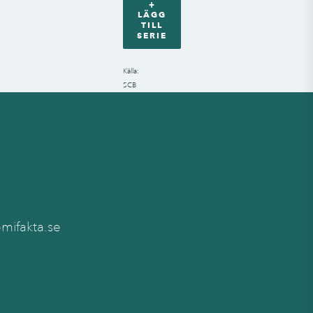
+
LÄGG
TILL
SERIE
Källa
:
SCB
ifakta.se