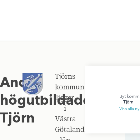
Tjörns
Andel
kommun
högutbildade
,
ligger
Byt komm
i
Visa alla 
Tjörn
Västra
Götalands
län