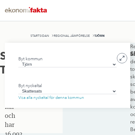
TJÖRN
STARTSIDAN
REGIONAL JÄMFÖRELSE
R
Tjörns
Skattesats
,
S
s
Byt kommun
kommun
d
Tjörn
to
ligger
sk
i
s
Byt nyckeltal
Västra
b
Götalands
Visa alla nyckeltal för denna kommun
a
län
k
o
och
re
har
B
16 092